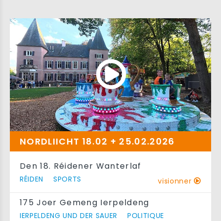
NORDLIICHT 18.02 + 25.02.2026
Den 18. Réidener Wanterlaf
RÉIDEN
SPORTS
visionner
175 Joer Gemeng Ierpeldeng
IERPELDENG UND DER SAUER
POLITIQUE