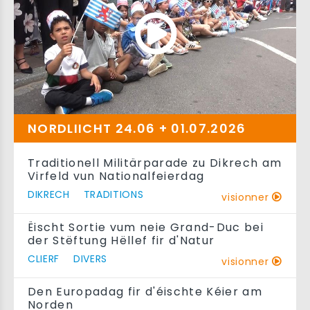
NORDLIICHT 24.06 + 01.07.2026
Traditionell Militärparade zu Dikrech am
Virfeld vun Nationalfeierdag
DIKRECH
TRADITIONS
visionner
Ëischt Sortie vum neie Grand-Duc bei
der Stëftung Hëllef fir d'Natur
CLIERF
DIVERS
visionner
Den Europadag fir d'éischte Kéier am
Norden