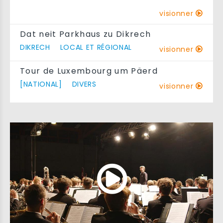
visionner
Dat neit Parkhaus zu Dikrech
DIKRECH
LOCAL ET RÉGIONAL
visionner
Tour de Luxembourg um Päerd
[NATIONAL]
DIVERS
visionner