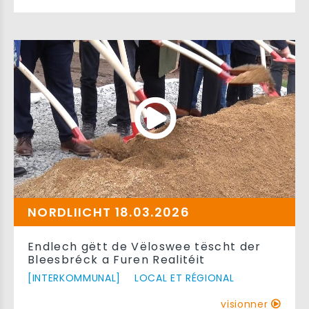
NORDLIICHT 18.03.2026
Endlech gëtt de Vëloswee tëscht der
Bleesbréck a Furen Realitéit
[INTERKOMMUNAL]
LOCAL ET RÉGIONAL
visionner