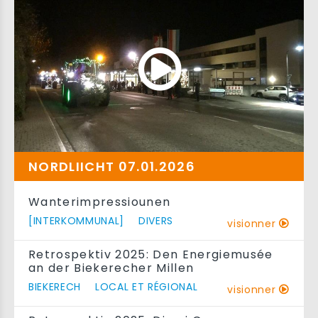
NORDLIICHT 07.01.2026
Wanterimpressiounen
[INTERKOMMUNAL]
DIVERS
visionner
Retrospektiv 2025: Den Energiemusée
an der Biekerecher Millen
BIEKERECH
LOCAL ET RÉGIONAL
visionner