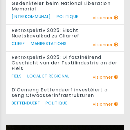
Gedenkfeier beim National Liberation
Memorial
[INTERKOMMUNAL]
POLITIQUE
visionner
Retrospektiv 2025: Éischt
Nuetskavalkad zu Cliärref
CLIERF
MANIFESTATIONS
visionner
Retrospektiv 2025: Di faszinéirend
Geschicht vun der Textilindustrie an der
Fiels
FIELS
LOCAL ET RÉGIONAL
visionner
D'Gemeng Bettenduerf investéiert a
seng Ofwaasserinfrastrukturen
BETTENDUERF
POLITIQUE
visionner