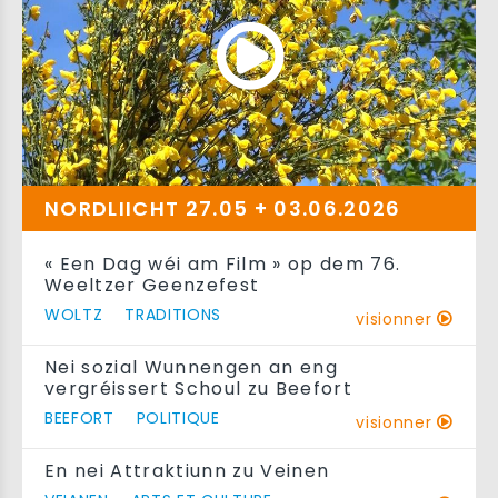
NORDLIICHT 27.05 + 03.06.2026
« Een Dag wéi am Film » op dem 76.
Weeltzer Geenzefest
WOLTZ
TRADITIONS
visionner
Nei sozial Wunnengen an eng
vergréissert Schoul zu Beefort
BEEFORT
POLITIQUE
visionner
En nei Attraktiunn zu Veinen