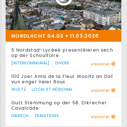
NORDLIICHT 04.03 + 11.03.2026
5 Nordstad-Lycéeë presentéieren sech
op der Schoulfoire
[INTERKOMMUNAL]
DIVERS
visionner
100 Joer Amis de la Fleur Wooltz an Daf
vun enger neier Rous
WOLTZ
LOCAL ET RÉGIONAL
visionner
Gutt Stëmmung op der 58. Dikrecher
Cavalcade
DIKRECH
TRADITIONS
visionner