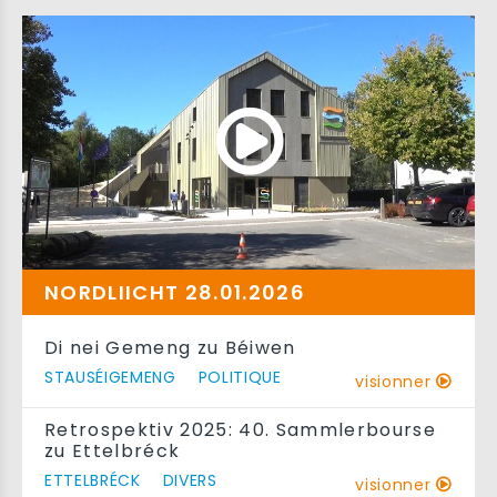
NORDLIICHT 28.01.2026
Di nei Gemeng zu Béiwen
STAUSÉIGEMENG
POLITIQUE
visionner
Retrospektiv 2025: 40. Sammlerbourse
zu Ettelbréck
ETTELBRÉCK
DIVERS
visionner