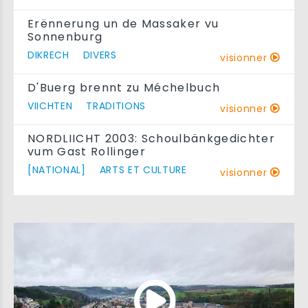
Erënnerung un de Massaker vu
Sonnenburg
DIKRECH
DIVERS
visionner
D'Buerg brennt zu Méchelbuch
VIICHTEN
TRADITIONS
visionner
NORDLIICHT 2003: Schoulbänkgedichter
vum Gast Rollinger
[NATIONAL]
ARTS ET CULTURE
visionner