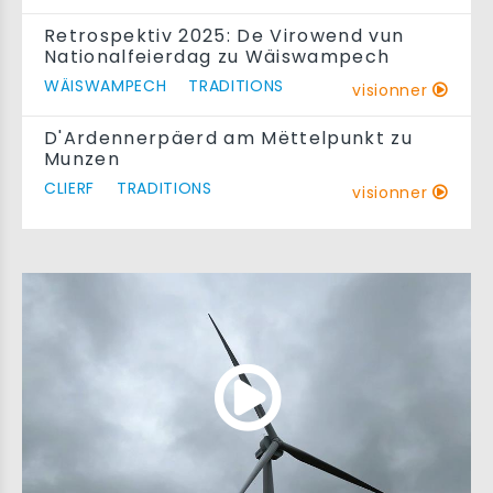
Retrospektiv 2025: De Virowend vun
Nationalfeierdag zu Wäiswampech
WÄISWAMPECH
TRADITIONS
visionner
D'Ardennerpäerd am Mëttelpunkt zu
Munzen
CLIERF
TRADITIONS
visionner