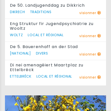
De 50. Landjugenddag zu Dikkrich
DIKRECH
TRADITIONS
visionner
Eng Struktur fir Jugendpsychiatrie zu
Wooltz
WOLTZ
LOCAL ET RÉGIONAL
visionner
De 5. Bauerenhaff an der Stad
[NATIONAL]
DIVERS
visionner
Di nei amenagéiert Maartplaz zu
Ettelbréck
ETTELBRÉCK
LOCAL ET RÉGIONAL
visionner