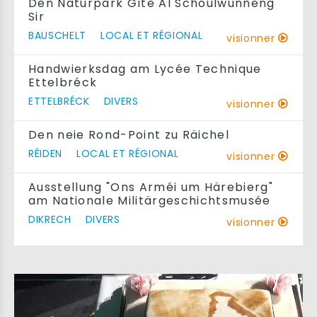
Den Naturpark Gîte Al Schoulwunneng
Sir
BAUSCHELT
LOCAL ET RÉGIONAL
visionner
Handwierksdag am Lycée Technique
Ettelbréck
ETTELBRÉCK
DIVERS
visionner
Den neie Rond-Point zu Räichel
RÉIDEN
LOCAL ET RÉGIONAL
visionner
Ausstellung "Ons Arméi um Härebierg"
am Nationale Militärgeschichtsmusée
DIKRECH
DIVERS
visionner