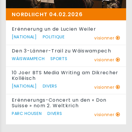
NORDLIICHT 04.02.2026
Erënnerung un de Lucien Weiler
[NATIONAL]
POLITIQUE
visionner
Den 3-Länner-Trail zu Wäiswampech
WÄISWAMPECH
SPORTS
visionner
10 Joer BTS Media Writing am Dikrecher
Kolléisch
[NATIONAL]
DIVERS
visionner
Erënnerungs-Concert un den « Don
Suisse » nom 2. Weltkrich
PARC HOUSEN
DIVERS
visionner