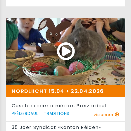
NORDLIICHT 15.04 + 22.04.2026
Ouschtereeër a méi am Préizerdaul
PRÉIZERDAUL
TRADITIONS
visionner
35 Joer Syndicat «Kanton Réiden»