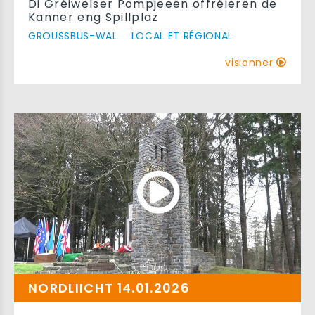
Di Gréiwelser Pompjeeën offréieren de
Kanner eng Spillplaz
GROUSSBUS-WAL
LOCAL ET RÉGIONAL
visionner
NORDLIICHT 14.01.2026