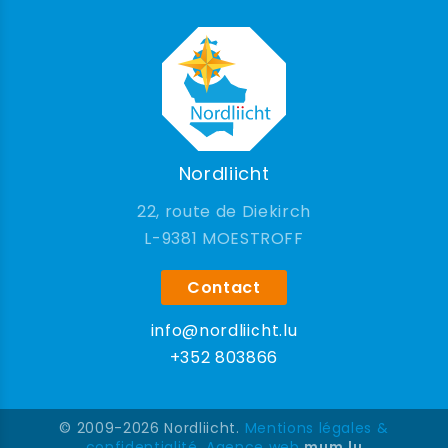
Nordliicht
22, route de Diekirch
9381 MOESTROFF
Contact
info@nordliicht.lu
+352 803866
© 2009-2026 Nordliicht.
Mentions légales &
confidentialité
.
Agence web
mum.lu