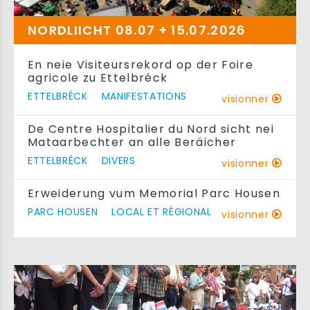
NORDLIICHT 08.07 + 15.07.2026
En neie Visiteursrekord op der Foire
agricole zu Ettelbréck
ETTELBRÉCK
MANIFESTATIONS
visionner
De Centre Hospitalier du Nord sicht nei
Mataarbechter an alle Beräicher
ETTELBRÉCK
DIVERS
visionner
Erweiderung vum Memorial Parc Housen
PARC HOUSEN
LOCAL ET RÉGIONAL
visionner