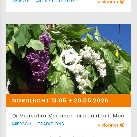
VEIANEN
ARTS ET CULTURE
visionner
NORDLIICHT 13.05 + 20.05.2026
Di Mierscher Veräiner feieren den 1. Mee
MIERSCH
TRADITIONS
visionner