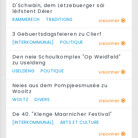
D'Schwäin, dem Lëtzebuerger säi
léifstent Déier
RAMMERECH
TRADITIONS
visionner
3 Gebuertsdagsfeieren zu Clierf
[INTERKOMMUNAL]
POLITIQUE
visionner
Den neie Schoulkomplex "Op Weidfeld"
zu Useldeng
USELDENG
POLITIQUE
visionner
Neies aus dem Pompjeesmusée zu
Wooltz
WOLTZ
DIVERS
visionner
De 40. "Klenge Maarnicher Festival"
[INTERKOMMUNAL]
ARTS ET CULTURE
visionner