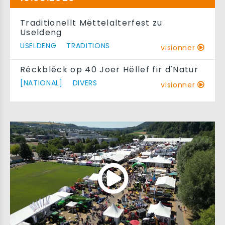
Traditionellt Mëttelalterfest zu
Useldeng
USELDENG
TRADITIONS
visionner
Réckbléck op 40 Joer Hëllef fir d'Natur
[NATIONAL]
DIVERS
visionner