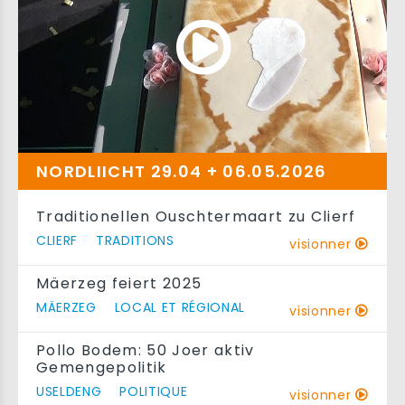
NORDLIICHT 29.04 + 06.05.2026
Traditionellen Ouschtermaart zu Clierf
CLIERF
TRADITIONS
visionner
Mäerzeg feiert 2025
MÄERZEG
LOCAL ET RÉGIONAL
visionner
Pollo Bodem: 50 Joer aktiv
Gemengepolitik
USELDENG
POLITIQUE
visionner