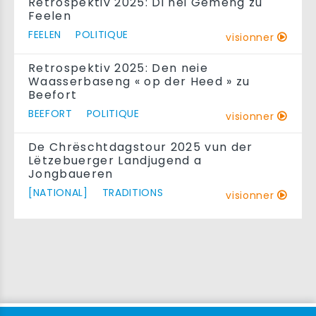
Retrospektiv 2025: Di nei Gemeng zu
Feelen
FEELEN
POLITIQUE
visionner
Retrospektiv 2025: Den neie
Waasserbaseng « op der Heed » zu
Beefort
BEEFORT
POLITIQUE
visionner
De Chrëschtdagstour 2025 vun der
Lëtzebuerger Landjugend a
Jongbaueren
[NATIONAL]
TRADITIONS
visionner