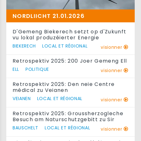
NORDLIICHT 21.01.2026
D'Gemeng Biekerech setzt op d'Zukunft
vu lokal produzéierter Energie
BIEKERECH
LOCAL ET RÉGIONAL
visionner
Retrospektiv 2025: 200 Joer Gemeng Ell
ELL
POLITIQUE
visionner
Retrospektiv 2025: Den neie Centre
médical zu Veianen
VEIANEN
LOCAL ET RÉGIONAL
visionner
Retrospektiv 2025: Groussherzogleche
Besuch am Naturschutzgebitt zu Sir
BAUSCHELT
LOCAL ET RÉGIONAL
visionner