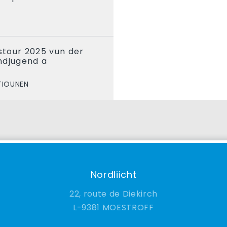
tour 2025 vun der
ndjugend a
TIOUNEN
Nordliicht
22, route de Diekirch
9381 MOESTROFF