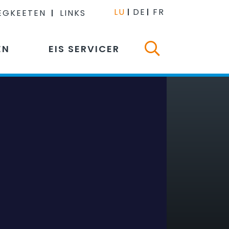
LU
DE
FR
EGKEETEN
LINKS
EN
EIS SERVICER