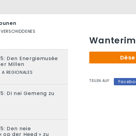
ounen
VERSCHIDDENES
Wanterim
Dëse 
25: Den Energiemusée
er Millen
 A REGIONALES
TEILEN AUF
Facebo
5: Di nei Gemeng zu
5: Den neie
 op der Heed » zu