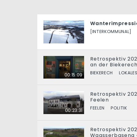
Wanterimpressi
[INTERKOMMUNAL]
Retrospektiv 20
an der Biekerech
BIEKERECH
LOKALES
00:15:09
Retrospektiv 202
Feelen
FEELEN
POLITIK
00:23:31
Retrospektiv 202
Waasserbaseng «