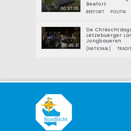
Beefort
00:37:05
BEEFORT
POLITIK
De Chrëschtdags
Lëtzebuerger La
Jongbaueren
00:45:31
[NATIONAL]
TRADI