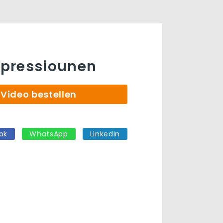
pressiounen
Video bestellen
ok
WhatsApp
LinkedIn