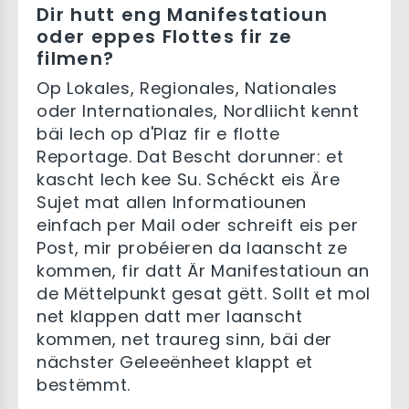
Dir hutt eng Manifestatioun
oder eppes Flottes fir ze
filmen?
Op Lokales, Regionales, Nationales
oder Internationales, Nordliicht kennt
bäi Iech op d'Plaz fir e flotte
Reportage. Dat Bescht dorunner: et
kascht Iech kee Su. Schéckt eis Äre
Sujet mat allen Informatiounen
einfach per Mail oder schreift eis per
Post, mir probéieren da laanscht ze
kommen, fir datt Är Manifestatioun an
de Mëttelpunkt gesat gëtt. Sollt et mol
net klappen datt mer laanscht
kommen, net traureg sinn, bäi der
nächster Geleeënheet klappt et
bestëmmt.