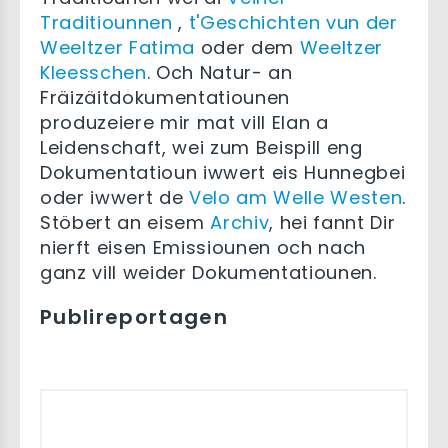
Traditiounnen
,
t'Geschichten vun der
Weeltzer Fatima
oder dem
Weeltzer
Kleesschen
. Och Natur- an
Fräizäitdokumentatiounen
produzeiere mir mat vill Elan a
Leidenschaft, wei zum Beispill eng
Dokumentatioun iwwert eis Hunnegbei
oder iwwert de
Velo am Welle Westen
.
Stöbert an eisem
Archiv
, hei fannt Dir
nierft eisen Emissiounen och nach
ganz vill weider Dokumentatiounen.
Publireportagen