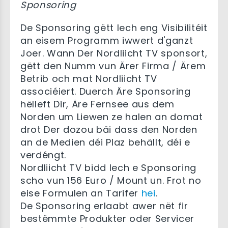
Sponsoring
De Sponsoring gëtt Iech eng Visibilitéit
an eisem Programm iwwert d'ganzt
Joer. Wann Der Nordliicht TV sponsort,
gëtt den Numm vun Ärer Firma / Ärem
Betrib och mat Nordliicht TV
associéiert. Duerch Äre Sponsoring
hëlleft Dir, Äre Fernsee aus dem
Norden um Liewen ze halen an domat
drot Der dozou bäi dass den Norden
an de Medien déi Plaz behällt, déi e
verdéngt.
Nordliicht TV bidd Iech e Sponsoring
scho vun 156 Euro / Mount un. Frot no
eise Formulen an Tarifer
hei
.
De Sponsoring erlaabt awer nët fir
bestëmmte Produkter oder Servicer