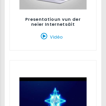
Presentatioun vun der
neier Internetsäit
Vidéo