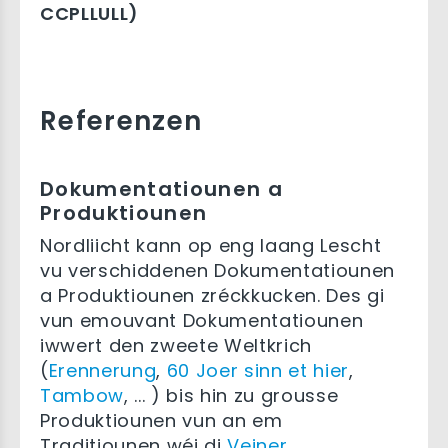
CCPLLULL)
Referenzen
Dokumentatiounen a
Produktiounen
Nordliicht kann op eng laang Lescht
vu verschiddenen Dokumentatiounen
a Produktiounen zréckkucken. Des gi
vun emouvant Dokumentatiounen
iwwert den zweete Weltkrich
(
Erennerung
,
60 Joer sinn et hier
,
Tambow
, ... ) bis hin zu grousse
Produktiounen vun an em
Traditiounen wéi di
Veiner