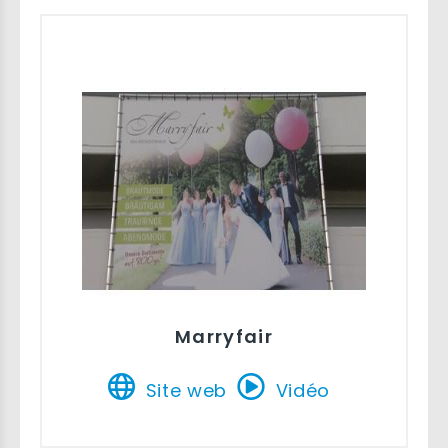
Marryfair
Site web
Vidéo