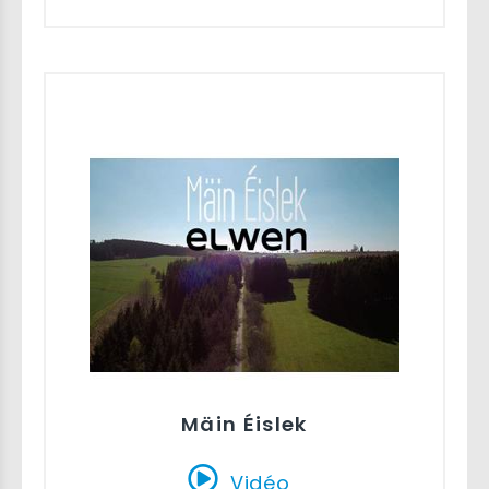
Mäin Éislek
Vidéo