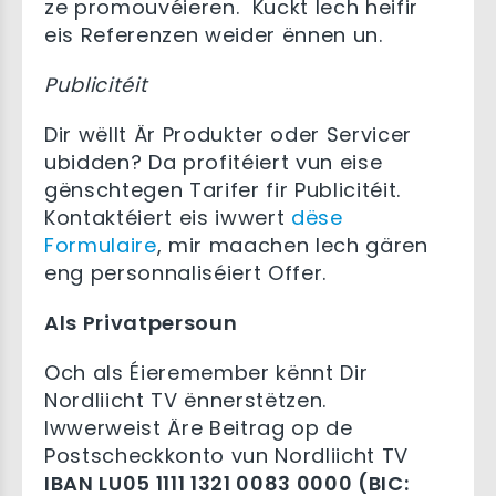
ze promouvéieren. Kuckt Iech heifir
eis Referenzen weider ënnen un.
Publicitéit
Dir wëllt Är Produkter oder Servicer
ubidden? Da profitéiert vun eise
gënschtegen Tarifer fir Publicitéit.
Kontaktéiert eis iwwert
dëse
Formulaire
, mir maachen Iech gären
eng personnaliséiert Offer.
Als Privatpersoun
Och als Éieremember kënnt Dir
Nordliicht TV ënnerstëtzen.
Iwwerweist Äre Beitrag op de
Postscheckkonto vun Nordliicht TV
IBAN LU05 1111 1321 0083 0000 (BIC: