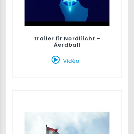
Trailer fir Nordliicht -
Äerdball
Vidéo