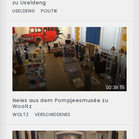
zu Useldeng
USELDENG
POLITIK
00:38:55
Neies aus dem Pompjeesmusée zu
Wooltz
WOLTZ
VERSCHIDDENES