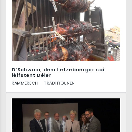
D'Schwäin, dem Lëtzebuerger säi
léifstent Déier
RAMMERECH
TRADITIOUNEN