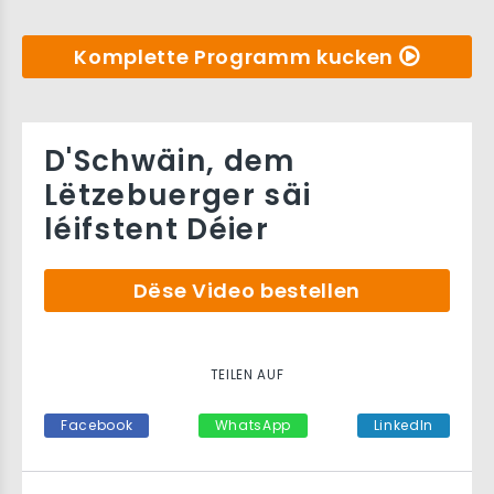
Komplette Programm kucken
D'Schwäin, dem
Lëtzebuerger säi
léifstent Déier
Dëse Video bestellen
TEILEN AUF
Facebook
WhatsApp
LinkedIn