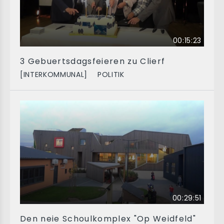
00:15:23
3 Gebuertsdagsfeieren zu Clierf
[INTERKOMMUNAL]
POLITIK
00:29:51
Den neie Schoulkomplex "Op Weidfeld"