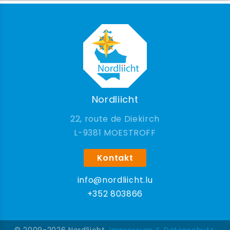
Nordliicht
22, route de Diekirch
9381 MOESTROFF
Kontakt
info@nordliicht.lu
+352 803866