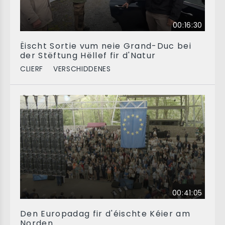
00:16:30
Ëischt Sortie vum neie Grand-Duc bei
der Stëftung Hëllef fir d'Natur
CLIERF
VERSCHIDDENES
00:41:05
Den Europadag fir d'éischte Kéier am
Norden