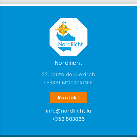
Nordliicht
22, route de Diekirch
9381 MOESTROFF
Kontakt
info@nordliicht.lu
+352 803866