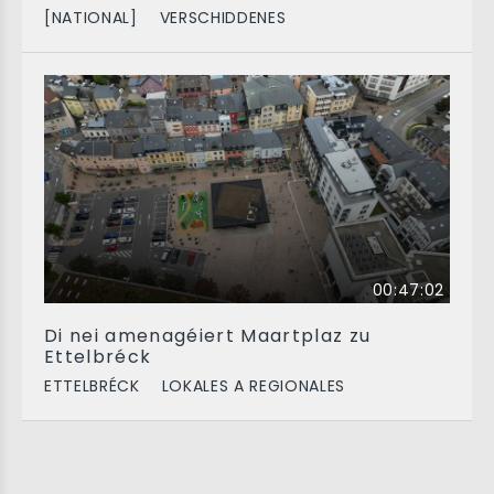
[NATIONAL]
VERSCHIDDENES
00:47:02
Di nei amenagéiert Maartplaz zu
Ettelbréck
ETTELBRÉCK
LOKALES A REGIONALES