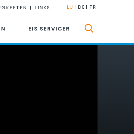
LU
DE
FR
EGKEETEN
LINKS
EN
EIS SERVICER