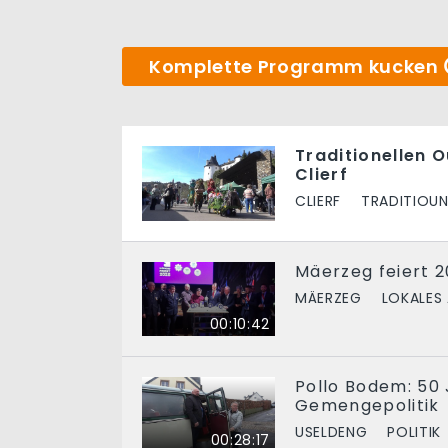
Komplette Programm kucken
Traditionellen 
Clierf
CLIERF
TRADITIOU
Mäerzeg feiert 
MÄERZEG
LOKALES
00:10:42
Pollo Bodem: 50 
Gemengepolitik
USELDENG
POLITIK
00:28:17