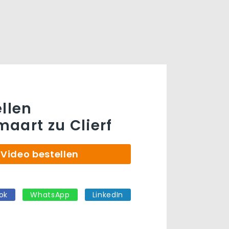
ellen
aart zu Clierf
Video bestellen
ok
WhatsApp
LinkedIn