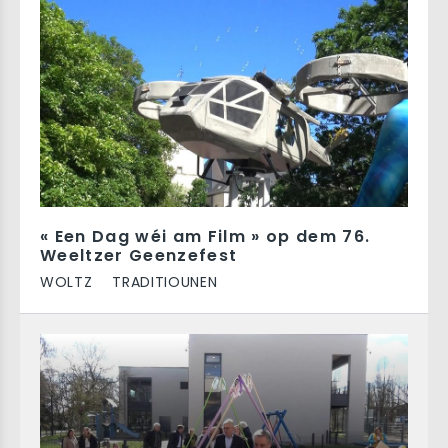
« Een Dag wéi am Film » op dem 76.
Weeltzer Geenzefest
WOLTZ
TRADITIOUNEN