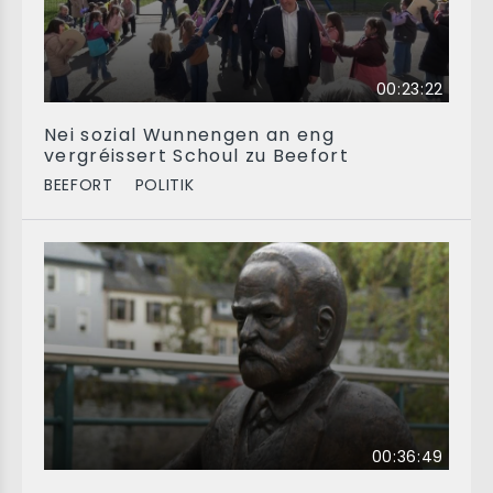
00:23:22
Nei sozial Wunnengen an eng
vergréissert Schoul zu Beefort
BEEFORT
POLITIK
00:36:49