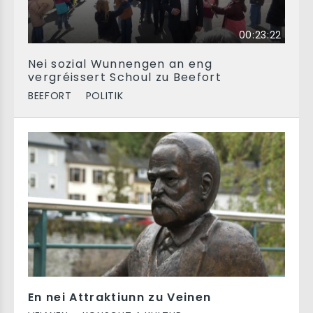
00:23:22
Nei sozial Wunnengen an eng
vergréissert Schoul zu Beefort
BEEFORT
POLITIK
En nei Attraktiunn zu Veinen