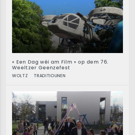
« Een Dag wéi am Film » op dem 76.
Weeltzer Geenzefest
WOLTZ
TRADITIOUNEN