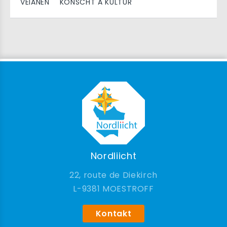
VEIANEN
KONSCHT A KULTUR
Nordliicht
22, route de Diekirch
9381 MOESTROFF
Kontakt