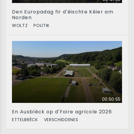
Den Europadag fir d'éischte Kéier am
Norden
WOLTZ
POLITIK
00:50:55
En Ausbléck op d'Foire agricole 2026
ETTELBRÉCK
VERSCHIDDENES