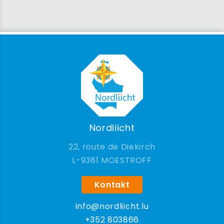
Nordliicht
22, route de Diekirch
9381 MOESTROFF
Kontakt
info@nordliicht.lu
+352 803866