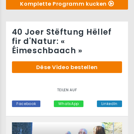
Komplette Programm kucken
40 Joer Stëftung Hëllef
fir d'Natur: «
Éimeschbaach »
Dëse Video bestellen
TEILEN AUF
Facebook
WhatsApp
LinkedIn