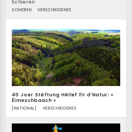
Schieren
SCHIEREN
VERSCHIDDENES
40 Joer Stëftung Hëllef fir d'Natur: «
Éimeschbaach »
[NATIONAL]
VERSCHIDDENES