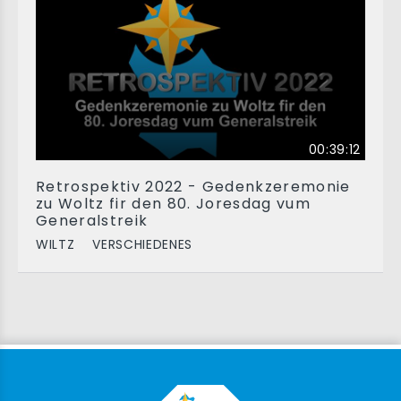
00:39:12
Retrospektiv 2022 - Gedenkzeremonie
zu Woltz fir den 80. Joresdag vum
Generalstreik
WILTZ
VERSCHIEDENES