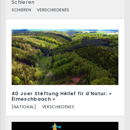
Schieren
SCHIEREN
VERSCHIEDENES
40 Joer Stëftung Hëllef fir d'Natur: «
Éimeschbaach »
[NATIONAL]
VERSCHIEDENES