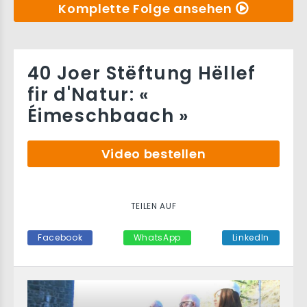
Komplette Folge ansehen
40 Joer Stëftung Hëllef
fir d'Natur: «
Éimeschbaach »
Video bestellen
TEILEN AUF
Facebook
WhatsApp
LinkedIn