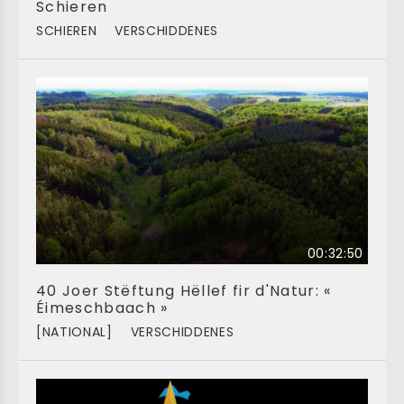
Schieren
SCHIEREN
VERSCHIDDENES
00:32:50
40 Joer Stëftung Hëllef fir d'Natur: «
Éimeschbaach »
[NATIONAL]
VERSCHIDDENES