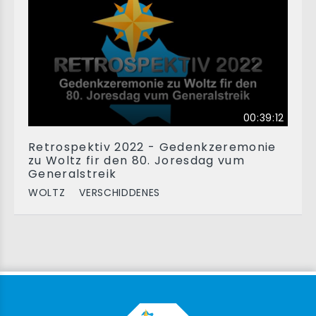
00:39:12
Retrospektiv 2022 - Gedenkzeremonie
zu Woltz fir den 80. Joresdag vum
Generalstreik
WOLTZ
VERSCHIDDENES