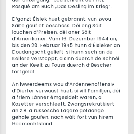
Rasqué am Buch „Das Oesling im Krieg“.
D‘ganzt Éislek huet gebrannt, vun zwou
Säite gouf et beschoss. Déi eng Säit
louchen d‘Preisen, déi aner Säit
d’Amerikaner. Vum 16. Dezember 1944 un,
bis den 28. Februar 1945 hunn d’Éisleker an
Doudangscht gelieft, si hunn sech an de
Kellere verstoppt, a sinn duerch de Schnéi
an der Keelt zu Fouss duerch d’Bëscher
fortgelaf.
An iwwerdeems wou d’Ardennenoffensiv
d’Dierfer verwüüst huet, si vill Familljen, déi
a friem Länner ëmgesidelt waren, a
Kazetter verschleeft, Zwangsrekrutéiert
an z.B. a russesche Lagere gefaange
gehale goufen, nach wäit fort vun hirem
Heemechtsland.