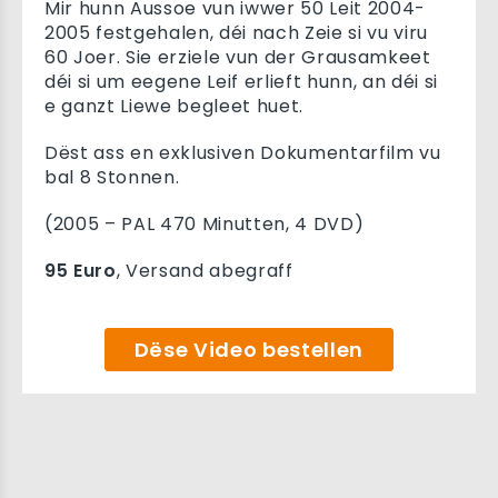
Mir hunn Aussoe vun iwwer 50 Leit 2004-
2005 festgehalen, déi nach Zeie si vu viru
60 Joer. Sie erziele vun der Grausamkeet
déi si um eegene Leif erlieft hunn, an déi si
e ganzt Liewe begleet huet.
Dëst ass en exklusiven Dokumentarfilm vu
bal 8 Stonnen.
(2005 – PAL 470 Minutten, 4 DVD)
95 Euro
, Versand abegraff
Dëse Video bestellen