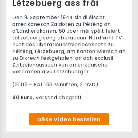
Lëtzebuerg ass fräi
Den 9. September 1944 sin di éischt
amerikanesch Zaldoten zu Péiténg an
d’Land erakomm. 60 Joër méi spéit feiert
Lëtzebuerg séng Liberatioun. Nordliicht TV
huet dës Liberatiounsfeierlechkeete zu
Péiténg, Lëtzebuerg, am Kanton Miersch an
zu Dikrech festgehalen, an och exclusif
Zäitzeienaussoën vun amerikanische
Veteranen a vu Lëtzebuerger.
(2005 – PAL 156 Minutten, 2 DVD)
40 Euro
, Versand abegraff
Dëse Video bestellen