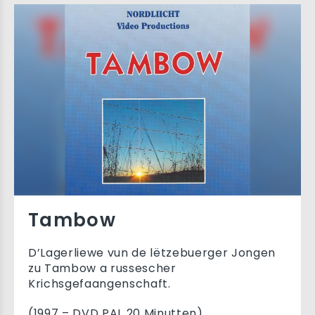
Tambow
D’Lagerliewe vun de lëtzebuerger Jongen
zu Tambow a russescher
Krichsgefaangenschaft.
(1997 – DVD PAL 20 Minutten)