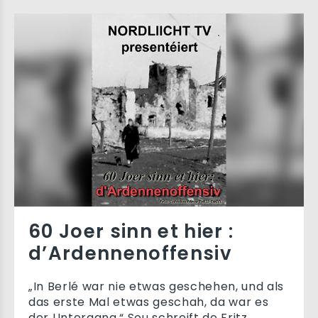
60 Joer sinn et hier :
d’Ardennenoffensiv
„In Berlé war nie etwas geschehen, und als
das erste Mal etwas geschah, da war es
der Untergang.“ Sou schreift de Fritz