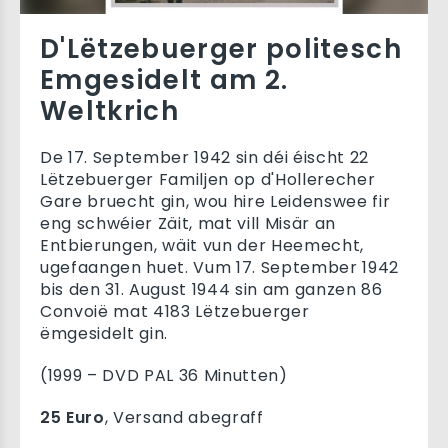
D'Lëtzebuerger politesch
Emgesidelt am 2.
Weltkrich
De 17. September 1942 sin déi éischt 22
Lëtzebuerger Familjen op d'Hollerecher
Gare bruecht gin, wou hire Leidenswee fir
eng schwéier Zäit, mat vill Misär an
Entbierungen, wäit vun der Heemecht,
ugefaangen huet. Vum 17. September 1942
bis den 31. August 1944 sin am ganzen 86
Convoië mat 4183 Lëtzebuerger
ëmgesidelt gin.
(1999 – DVD PAL 36 Minutten)
25 Euro
, Versand abegraff