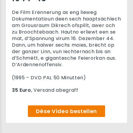
De Film Erënnerung as eng lieweg
Dokumentatioun deen sech haaptsächlech
am Grousraum Dikrech ofspillt, awer och
zu Broochtebaach. Hautno erliewt een se
mat, d’Spannung virum 16. Dezember 44.
Dann, um halwer sechs moies, brëcht op
der ganzer Linn, vun Iechternach bis an
d’Schmëtt, e gigantesche Feierorkan aus.
D’Ardennenoffensiv.
(1995 – DVD PAL 50 Minutten)
35 Euro
, Versand abegraff
Dëse Video bestellen