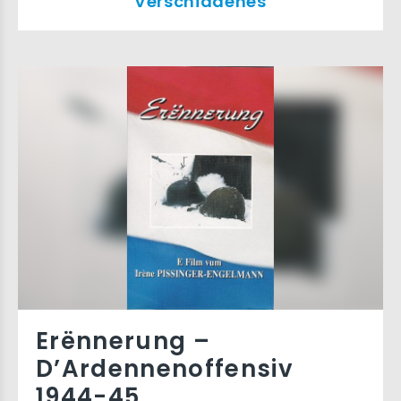
Verschiddenes
Erënnerung –
D’Ardennenoffensiv
1944-45