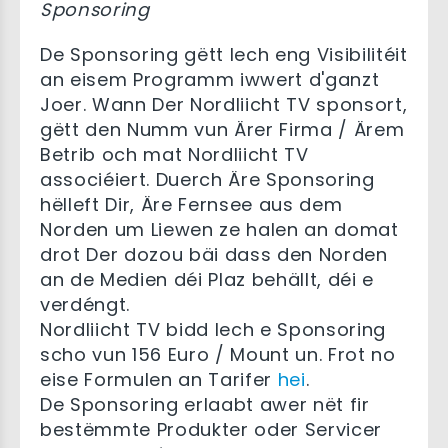
Sponsoring
De Sponsoring gëtt Iech eng Visibilitéit
an eisem Programm iwwert d'ganzt
Joer. Wann Der Nordliicht TV sponsort,
gëtt den Numm vun Ärer Firma / Ärem
Betrib och mat Nordliicht TV
associéiert. Duerch Äre Sponsoring
hëlleft Dir, Äre Fernsee aus dem
Norden um Liewen ze halen an domat
drot Der dozou bäi dass den Norden
an de Medien déi Plaz behällt, déi e
verdéngt.
Nordliicht TV bidd Iech e Sponsoring
scho vun 156 Euro / Mount un. Frot no
eise Formulen an Tarifer
hei
.
De Sponsoring erlaabt awer nët fir
bestëmmte Produkter oder Servicer