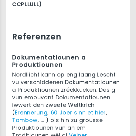
CCPLLULL)
Referenzen
Dokumentatiounen a
Produktiounen
Nordliicht kann op eng laang Lescht
vu verschiddenen Dokumentatiounen
a Produktiounen zréckkucken. Des gi
vun emouvant Dokumentatiounen
iwwert den zweete Weltkrich
(
Erennerung
,
60 Joer sinn et hier
,
Tambow
, ... ) bis hin zu grousse
Produktiounen vun an em
Traditiounen wéi di
Veiner