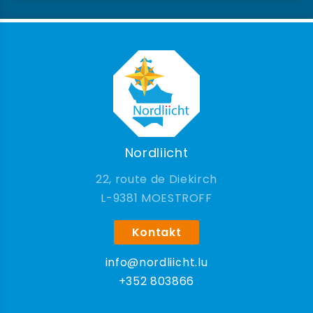
Nordliicht
22, route de Diekirch
9381 MOESTROFF
Kontakt
info@nordliicht.lu
+352 803866