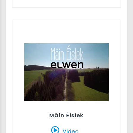
Mäin Éislek
Video