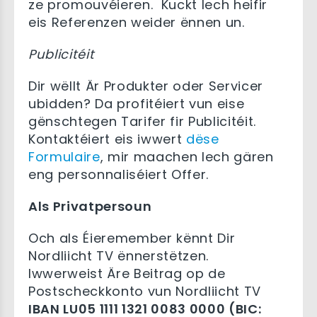
ze promouvéieren. Kuckt Iech heifir
eis Referenzen weider ënnen un.
Publicitéit
Dir wëllt Är Produkter oder Servicer
ubidden? Da profitéiert vun eise
gënschtegen Tarifer fir Publicitéit.
Kontaktéiert eis iwwert
dëse
Formulaire
, mir maachen Iech gären
eng personnaliséiert Offer.
Als Privatpersoun
Och als Éieremember kënnt Dir
Nordliicht TV ënnerstëtzen.
Iwwerweist Äre Beitrag op de
Postscheckkonto vun Nordliicht TV
IBAN LU05 1111 1321 0083 0000 (BIC: