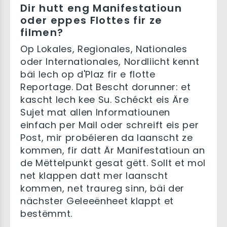
Dir hutt eng Manifestatioun
oder eppes Flottes fir ze
filmen?
Op Lokales, Regionales, Nationales
oder Internationales, Nordliicht kennt
bäi Iech op d'Plaz fir e flotte
Reportage. Dat Bescht dorunner: et
kascht Iech kee Su. Schéckt eis Äre
Sujet mat allen Informatiounen
einfach per Mail oder schreift eis per
Post, mir probéieren da laanscht ze
kommen, fir datt Är Manifestatioun an
de Mëttelpunkt gesat gëtt. Sollt et mol
net klappen datt mer laanscht
kommen, net traureg sinn, bäi der
nächster Geleeënheet klappt et
bestëmmt.