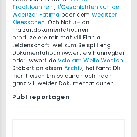
Traditiounnen
,
t'Geschichten vun der
Weeltzer Fatima
oder dem
Weeltzer
Kleesschen
. Och Natur- an
Fräizäitdokumentatiounen
produzeiere mir mat vill Elan a
Leidenschaft, wei zum Beispill eng
Dokumentatioun iwwert eis Hunnegbei
oder iwwert de
Velo am Welle Westen
.
Stöbert an eisem
Archiv
, hei fannt Dir
nierft eisen Emissiounen och nach
ganz vill weider Dokumentatiounen.
Publireportagen