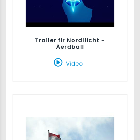
Trailer fir Nordliicht -
Äerdball
Video