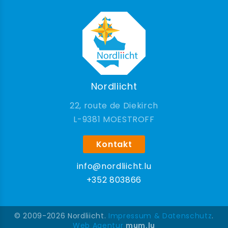
Nordliicht
22, route de Diekirch
9381 MOESTROFF
Kontakt
info@nordliicht.lu
+352 803866
© 2009-2026 Nordliicht.
Impressum & Datenschutz
.
Web Agentur
mum.lu