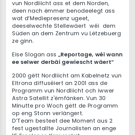
vun Nordliicht ass et dem Norden,
deen nach ëmmer benodeelegt ass
wat d’Mediepresenz ugeet,
deeselwechte Stellewäert wéi dem
Süden an dem Zentrum vu Lëtzebuerg
ze ginn.
Eise Slogan ass
„Reportage, wéi wann
ee selwer derbäi gewiescht wäert“
2000 gëtt Nordliicht am Kabelnetz vun
Eltrona diffuséiert an 2001 ass de
Programm vun Nordliicht och iwwer
Astra Satellit z'ëmfänken. Vun 30
Minutte pro Woch gëtt de Programm
op eng Stonn verlängert.
D‘Team besteet dee Moment aus 2
fest ugestallte Journalisten an enge