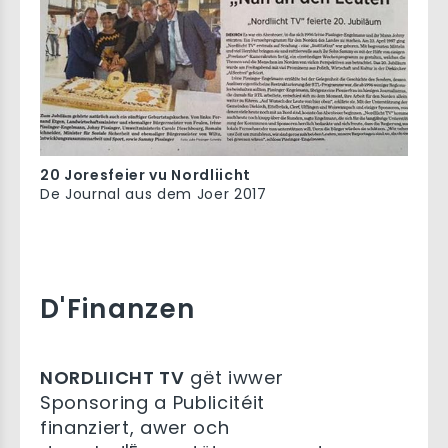
20 Joresfeier vu Nordliicht
De Journal aus dem Joer 2017
D'Finanzen
NORDLIICHT TV
gët iwwer
Sponsoring a Publicitéit
finanziert, awer och