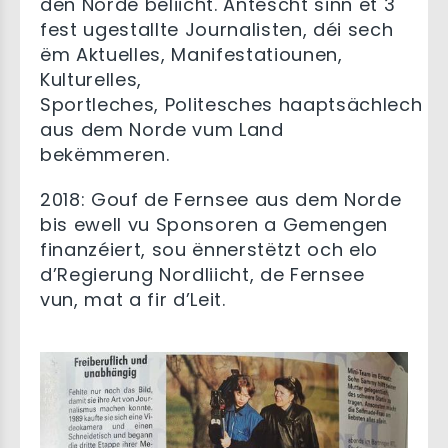
den Norde beliicht. Antëscht sinn et 3
fest ugestallte Journalisten, déi sech
ëm Aktuelles, Manifestatiounen,
Kulturelles,
Sportleches, Politesches haaptsächlech
aus dem Norde vum Land
bekëmmeren.
2018: Gouf de Fernsee aus dem Norde
bis ewell vu Sponsoren a Gemengen
finanzéiert, sou ënnerstëtzt och elo
d’Regierung Nordliicht, de Fernsee
vun, mat a fir d’Leit
.