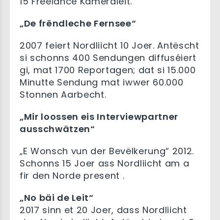
15 Freelance Kameraleit.
„De frëndleche Fernsee“
2007 feiert Nordliicht 10 Joer. Antëscht
si schonns 400 Sendungen diffuséiert
gi, mat 1700 Reportagen; dat si 15.000
Minutte Sendung mat iwwer 60.000
Stonnen Aarbecht.
„Mir loossen eis Interviewpartner
ausschwätzen“
„E Wonsch vun der Bevëlkerung“ 2012.
Schonns 15 Joer ass Nordliicht am a
fir den Norde present .
„No bäi de Leit“
2017 sinn et 20 Joer, dass Nordliicht