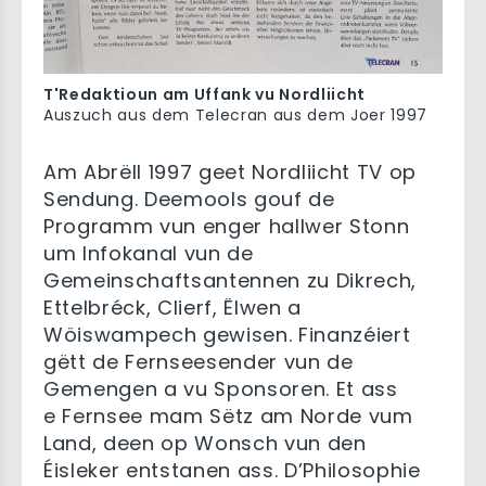
T'Redaktioun am Uffank vu Nordliicht
Auszuch aus dem Telecran aus dem Joer 1997
Am Abrëll 1997 geet Nordliicht TV op
Sendung. Deemools gouf de
Programm vun enger hallwer Stonn
um Infokanal vun de
Gemeinschaftsantennen zu Dikrech,
Ettelbréck, Clierf, Ëlwen a
Wöiswampech gewisen. Finanzéiert
gëtt de Fernseesender vun de
Gemengen a vu Sponsoren. Et ass
e Fernsee mam Sëtz am Norde vum
Land, deen op Wonsch vun den
Éisleker entstanen ass. D’Philosophie