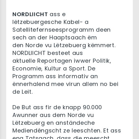
NORDLIICHT
ass e
lëtzebuergesche Kabel- a
Satellitefernseesprogramm deen
sech an der Haaptsaach ëm
den Norde vu Lëtzebuerg këmmert.
NORDLIICHT besteet aus
aktuelle Reportagen iwwer Politik,
Economie, Kultur a Sport. De
Programm ass informativ an
ënnerhalend mee virun allem no bei
de Leit.
De But ass fir de knapp 90.000
Awunner aus dem Norde vu
Lëtzebuerg en anständeche
Mediendéngscht ze leeschten. Et ass
eng Tatsaach, dass die meescht