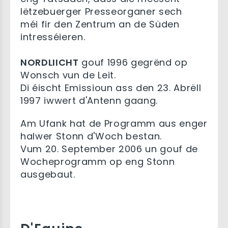
lëtzebuerger Presseorganer sech
méi fir den Zentrum an de Süden
intresséieren.
NORDLIICHT
gouf 1996 gegrënd op
Wonsch vun de Leit.
Di éischt Emissioun ass den 23. Abrëll
1997 iwwert d'Antenn gaang.
Am Ufank hat de Programm aus enger
halwer Stonn d'Woch bestan.
Vum 20. September 2006 un gouf de
Wocheprogramm op eng Stonn
ausgebaut.