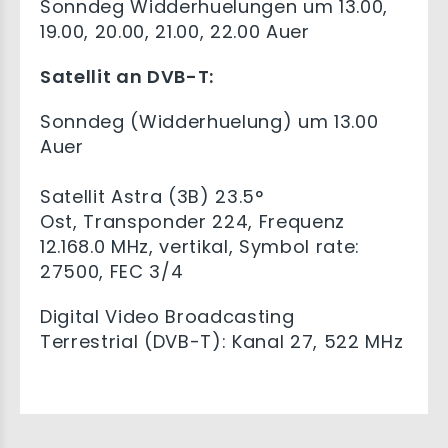
Sonndeg Widderhuelungen um 13.00,
19.00, 20.00, 21.00, 22.00 Auer
Satellit an DVB-T:
Sonndeg (Widderhuelung) um 13.00
Auer
Satellit Astra (3B) 23.5°
Ost, Transponder 224, Frequenz
12.168.0 MHz, vertikal, Symbol rate:
27500, FEC 3/4
Digital Video Broadcasting
Terrestrial (DVB-T): Kanal 27, 522 MHz