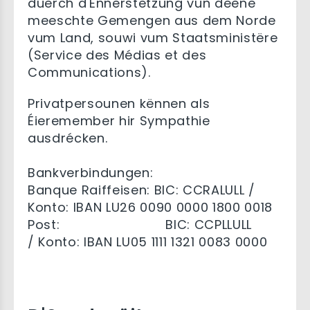
duerch d'Ënnerstëtzung vun deene
meeschte Gemengen aus dem Norde
vum Land, souwi vum Staatsministëre
(Service des Médias et des
Communications).
Privatpersounen kënnen als
Éieremember hir Sympathie
ausdrécken.
Bankverbindungen:
Banque Raiffeisen: BIC: CCRALULL /
Konto: IBAN LU26 0090 0000 1800 0018
Post: BIC: CCPLLULL
/ Konto: IBAN LU05 1111 1321 0083 0000