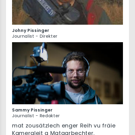
Johny Pissinger
Journalist - Direkter
Sammy Pissinger
Journalist - Redakter
mat zousätzlech enger Reih vu fräie
Kameraleit a Mataarbechter.