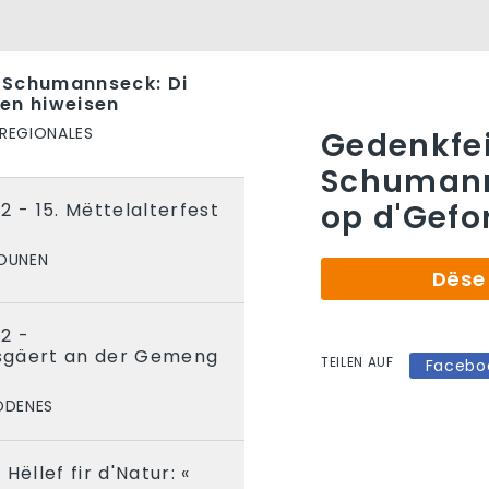
 Schumannseck: Di
en hiweisen
 REGIONALES
Gedenkfe
Schumann
op d'Gefo
2 - 15. Mëttelalterfest
IOUNEN
Dëse 
2 -
sgäert an der Gemeng
TEILEN AUF
Facebo
DDENES
Hëllef fir d'Natur: «