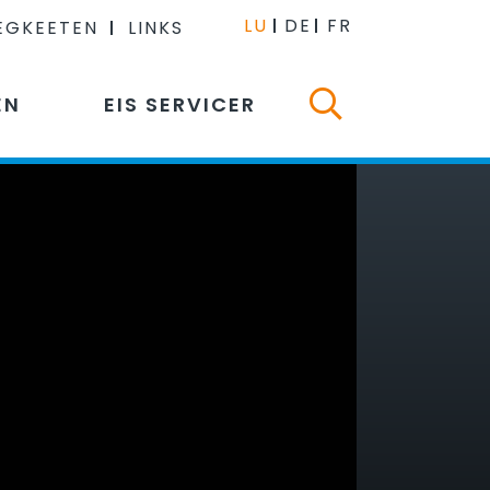
LU
DE
FR
EGKEETEN
LINKS
EN
EIS SERVICER