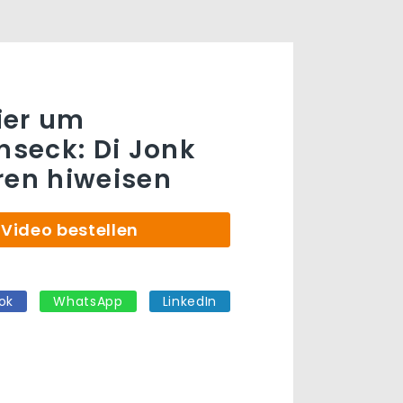
ier um
seck: Di Jonk
ren hiweisen
Video bestellen
ok
WhatsApp
LinkedIn