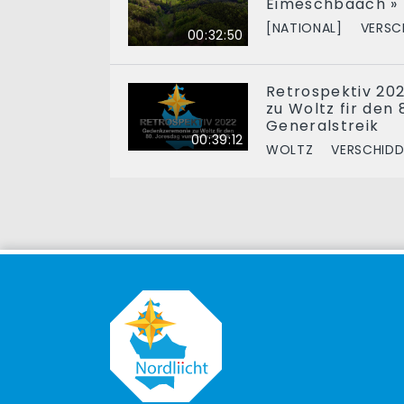
Éimeschbaach »
[NATIONAL]
VERSC
00:32:50
Retrospektiv 20
zu Woltz fir den
Generalstreik
00:39:12
WOLTZ
VERSCHIDD