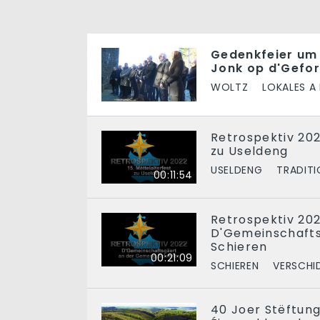
Gedenkfeier um
Jonk op d'Gefor
WOLTZ
LOKALES A
Retrospektiv 202
zu Useldeng
USELDENG
TRADIT
00:11:54
Retrospektiv 202
D'Gemeinschaft
Schieren
00:21:09
SCHIEREN
VERSCHI
40 Joer Stëftung 