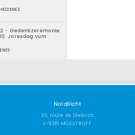
HIDDENES
22 - Gedenkzeremonie
 80. Joresdag vum
ENES
Nordliicht
22, route de Diekirch
9381 MOESTROFF