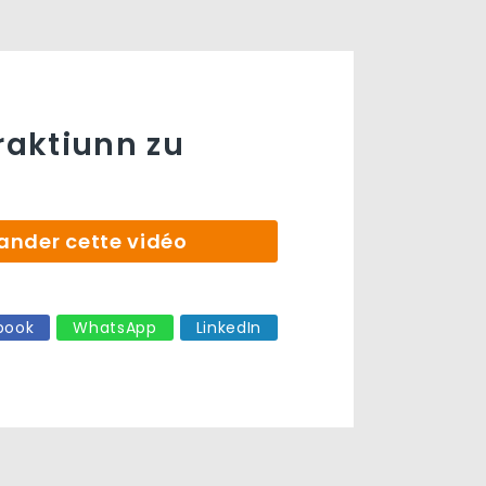
traktiunn zu
der cette vidéo
book
WhatsApp
LinkedIn