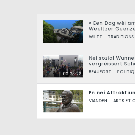
« Een Dag wéi am
Weeltzer Geenze
WILTZ
TRADITIONS
Nei sozial Wunn
vergréissert Sch
BEAUFORT
POLITIQ
00:23:22
En nei Attraktiu
VIANDEN
ARTS ET 