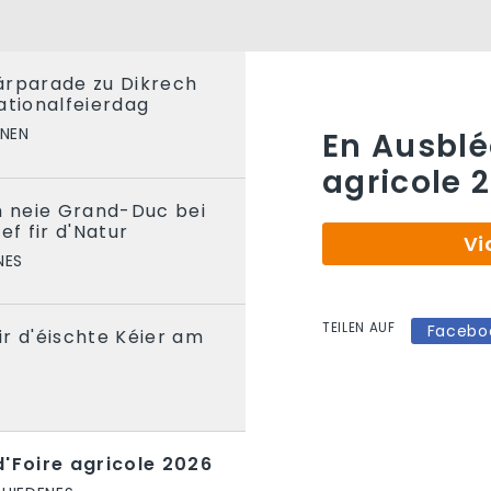
itärparade zu Dikrech
ationalfeierdag
ONEN
En Ausblé
agricole 
m neie Grand-Duc bei
ef fir d'Natur
Vi
NES
TEILEN AUF
Facebo
r d'éischte Kéier am
d'Foire agricole 2026