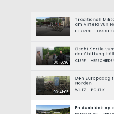
Traditionell Mil
am Virfeld vun N
DIEKIRCH
TRADITI
Ëischt Sortie vu
der Stëftung Hëll
CLERF
VERSCHIEDE
00:16:30
Den Europadag fi
Norden
WILTZ
POLITIK
00:41:05
En Ausbléck op 