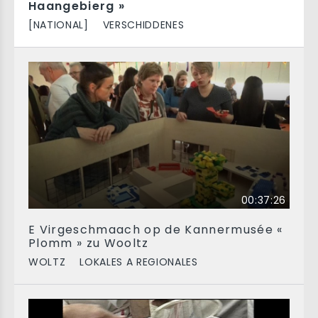
Haangebierg »
[NATIONAL]
VERSCHIDDENES
00:37:26
E Virgeschmaach op de Kannermusée «
Plomm » zu Wooltz
WOLTZ
LOKALES A REGIONALES