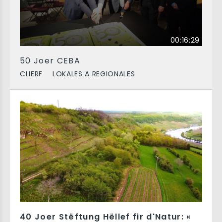
00:16:29
50 Joer CEBA
CLIERF
LOKALES A REGIONALES
40 Joer Stëftung Hëllef fir d'Natur: «