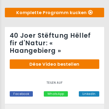
Komplette Programm kucken
40 Joer Stëftung Hëllef
fir d'Natur: «
Haangebierg »
Dëse Video bestellen
TEILEN AUF
Facebook
WhatsApp
LinkedIn