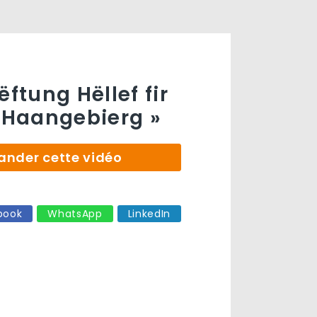
ëftung Hëllef fir
« Haangebierg »
der cette vidéo
book
WhatsApp
LinkedIn