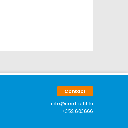
Contact
info@nordliicht.lu
+352 803866