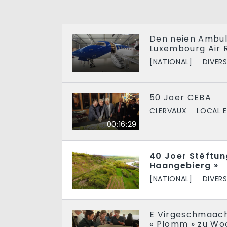
Den neien Ambul
Luxembourg Air 
[NATIONAL]
DIVER
50 Joer CEBA
CLERVAUX
LOCAL E
00:16:29
40 Joer Stëftung
Haangebierg »
[NATIONAL]
DIVER
E Virgeschmaac
« Plomm » zu Wo