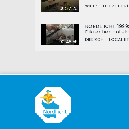
WILTZ
LOCAL ET R
00:37:26
NORDLIICHT 1999:
Dikrecher Hotel
DIEKIRCH
LOCAL ET
00:48:55