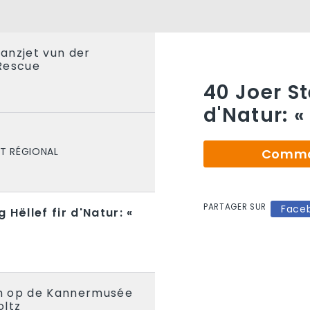
anzjet vun der
Rescue
S
40 Joer St
d'Natur: 
T RÉGIONAL
Comman
PARTAGER SUR
Face
 Hëllef fir d'Natur: «
S
h op de Kannermusée
oltz