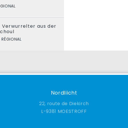
ÉGIONAL
 Verwurrelter aus der
schoul
 RÉGIONAL
Nordliicht
22, route de Diekirch
9381 MOESTROFF