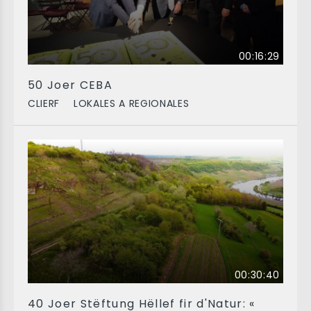
00:16:29
50 Joer CEBA
CLIERF
LOKALES A REGIONALES
00:30:40
40 Joer Stëftung Hëllef fir d'Natur: «