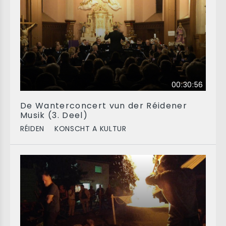
00:30:56
De Wanterconcert vun der Réidener
Musik (3. Deel)
RÉIDEN
KONSCHT A KULTUR