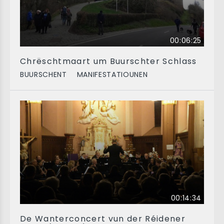
00:06:25
Chrëschtmaart um Buurschter Schlass
BUURSCHENT
MANIFESTATIOUNEN
00:14:34
De Wanterconcert vun der Réidener