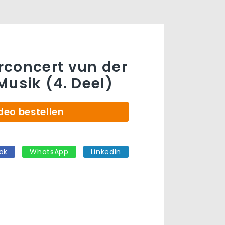
concert vun der
Musik (4. Deel)
deo bestellen
ok
WhatsApp
LinkedIn