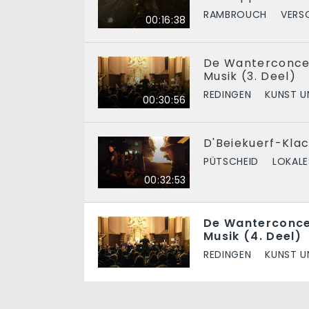
RAMBROUCH
VERS
00:16:38
De Wanterconcer
Musik (3. Deel)
REDINGEN
KUNST U
00:30:56
D'Beiekuerf-Klac
PÜTSCHEID
LOKALE
00:32:53
De Wanterconce
Musik (4. Deel)
REDINGEN
KUNST U