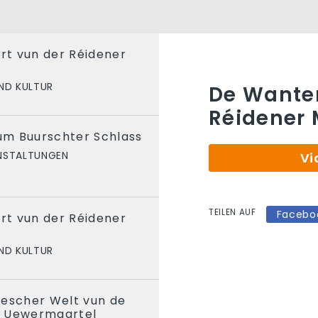
t vun der Réidener
ND KULTUR
De Wanter
Réidener 
m Buurschter Schlass
NSTALTUNGEN
Vi
TEILEN AUF
Facebo
t vun der Réidener
ND KULTUR
descher Welt vun de
u Uewermaartel