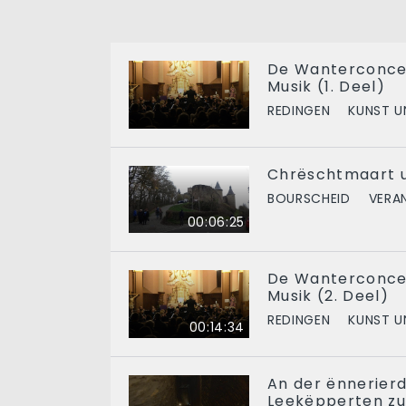
De Wanterconcer
Musik (1. Deel)
REDINGEN
KUNST U
Chrëschtmaart u
BOURSCHEID
VERA
00:06:25
De Wanterconcer
Musik (2. Deel)
REDINGEN
KUNST U
00:14:34
An der ënnerier
Leekëpperten z