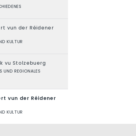
CHIEDENES
t vun der Réidener
ND KULTUR
k vu Stolzebuerg
S UND REGIONALES
rt vun der Réidener
ND KULTUR