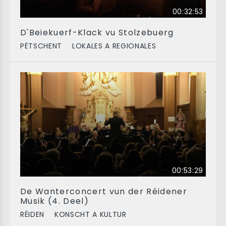
00:32:53
D'Beiekuerf-Klack vu Stolzebuerg
PËTSCHENT
LOKALES A REGIONALES
00:53:29
De Wanterconcert vun der Réidener
Musik (4. Deel)
RÉIDEN
KONSCHT A KULTUR