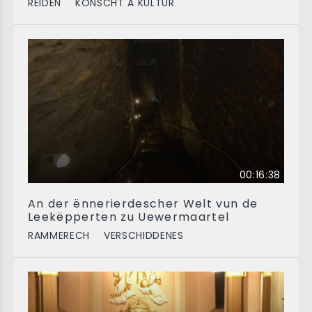
RÉIDEN
KONSCHT A KULTUR
00:16:38
An der ënnerierdescher Welt vun de
Leekëpperten zu Uewermaartel
RAMMERECH
VERSCHIDDENES