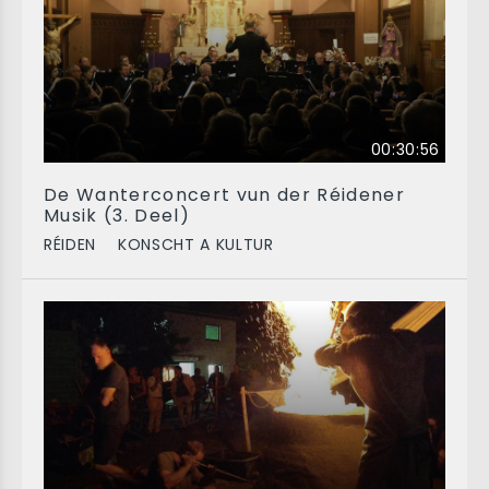
00:30:56
De Wanterconcert vun der Réidener
Musik (3. Deel)
RÉIDEN
KONSCHT A KULTUR