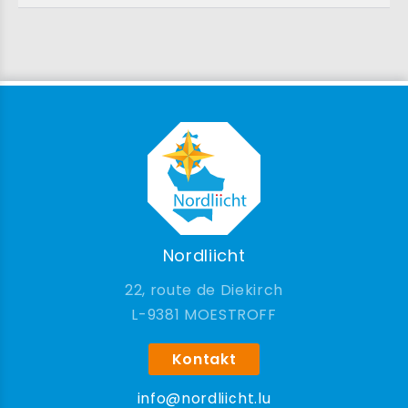
Nordliicht
22, route de Diekirch
9381 MOESTROFF
Kontakt
info@nordliicht.lu