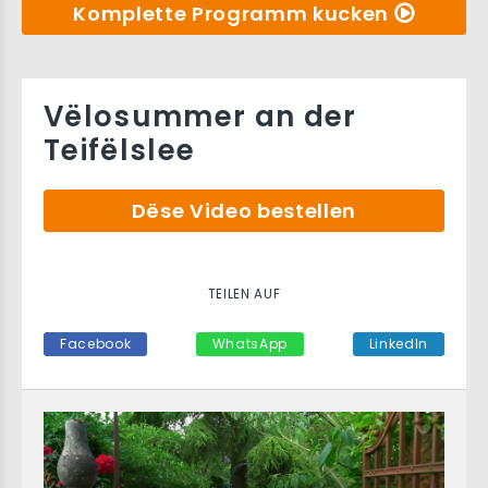
Komplette Programm kucken
Vëlosummer an der
Teifëlslee
Dëse Video bestellen
TEILEN AUF
Facebook
WhatsApp
LinkedIn