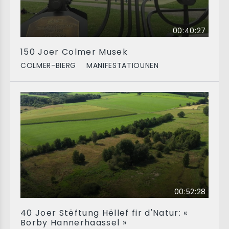
00:40:27
150 Joer Colmer Musek
COLMER-BIERG
MANIFESTATIOUNEN
00:52:28
40 Joer Stëftung Hëllef fir d'Natur: «
Borby Hannerhaassel »