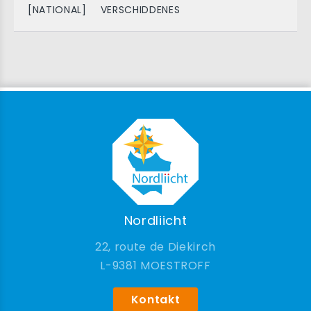
[NATIONAL]
VERSCHIDDENES
Nordliicht
22, route de Diekirch
9381 MOESTROFF
Kontakt