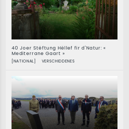
40 Joer Stëftung Hëllef fir d'Natur: «
Mediterrane Gaart »
[NATIONAL]
VERSCHIDDENES