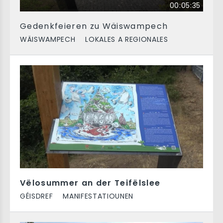
00:05:35
Gedenkfeieren zu Wäiswampech
WÄISWAMPECH
LOKALES A REGIONALES
Vëlosummer an der Teifëlslee
GÉISDREF
MANIFESTATIOUNEN