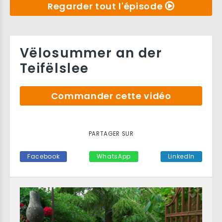
Regarder tout l'épisode
Vëlosummer an der
Teifëlslee
Commander cette vidéo
PARTAGER SUR
Facebook
WhatsApp
LinkedIn