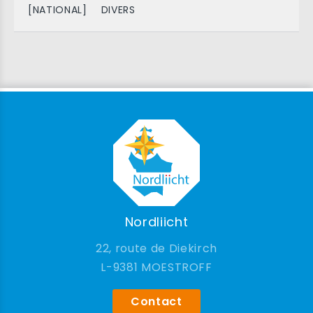
[NATIONAL]
DIVERS
Nordliicht
22, route de Diekirch
9381 MOESTROFF
Contact