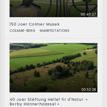
00:40:27
150 Joer Colmer Musek
COLMAR-BERG
MANIFESTATIONS
00:52:28
40 Joer Stëftung Hëllef fir d'Natur: «
Borby Hannerhaassel »