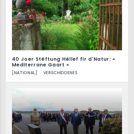
40 Joer Stëftung Hëllef fir d'Natur: «
Mediterrane Gaart »
[NATIONAL]
VERSCHIDDENES