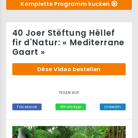
Komplette Programm kucken
40 Joer Stëftung Hëllef
fir d'Natur: « Mediterrane
Gaart »
Dëse Video bestellen
TEILEN AUF
Facebook
WhatsApp
LinkedIn