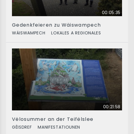
00:05:35
Gedenkfeieren zu Wäiswampech
WÄISWAMPECH
LOKALES A REGIONALES
00:21:58
Vëlosummer an der Teifëlslee
GÉISDREF
MANIFESTATIOUNEN