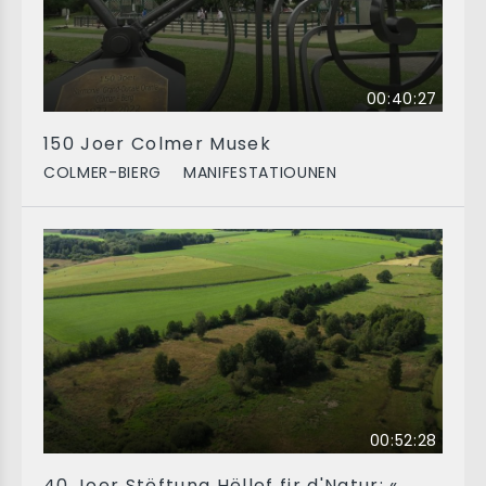
00:40:27
150 Joer Colmer Musek
COLMER-BIERG
MANIFESTATIOUNEN
00:52:28
40 Joer Stëftung Hëllef fir d'Natur: «