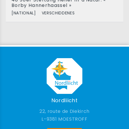
Borby Hannerhaassel »
[NATIONAL]
VERSCHIDDENES
Nordliicht
22, route de Diekirch
9381 MOESTROFF