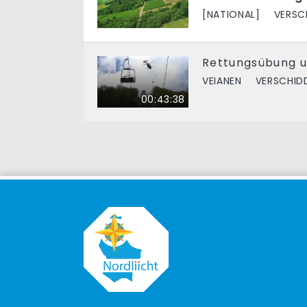
[NATIONAL]
VERSC
Rettungsübung um
VEIANEN
VERSCHID
00:43:38