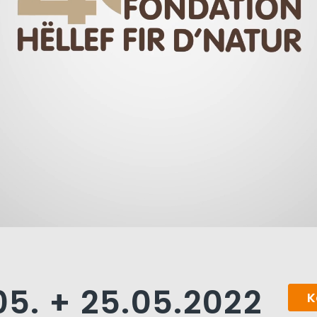
05. + 25.05.2022
K