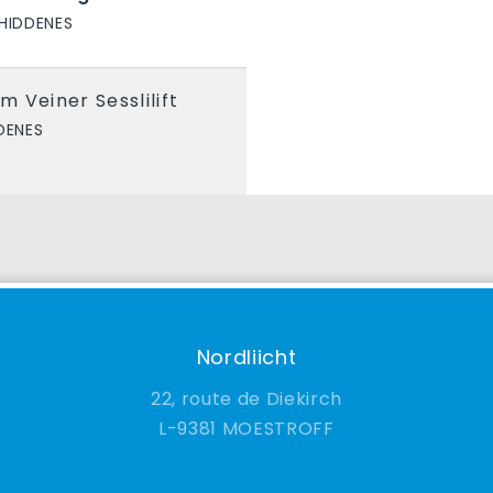
HIDDENES
 Veiner Sesslilift
DENES
Nordliicht
22, route de Diekirch
9381 MOESTROFF