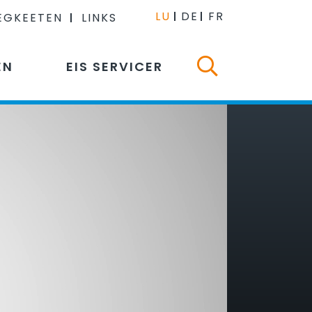
LU
DE
FR
EGKEETEN
LINKS
EN
EIS SERVICER