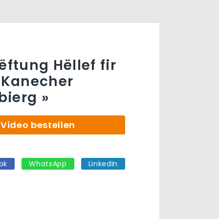
ëftung Hëllef fir
« Kanecher
ierg »
Video bestellen
ok
WhatsApp
LinkedIn