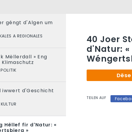
er géngt d'Algen um
KALES A REGIONALES
40 Joer St
d'Natur: 
Wéngertsb
k Mëllerdall » Eng
e Klimaschutz
POLITIK
Dëse 
 iwwert d'Geschicht
TEILEN AUF
Facebo
 KULTUR
 Hëllef fir d'Natur: «
rtsbierg »