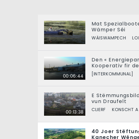
Mat Spezialboot
Wämper Séi
WÄISWAMPECH
LO
Den « Energiepar
Kooperativ fir d
[INTERKOMMUNAL]
00:06:44
E Stëmmungsbild
vun Draufelt
CLIERF
KONSCHT A
00:13:38
40 Joer Stëftung
Kanecher Wénge