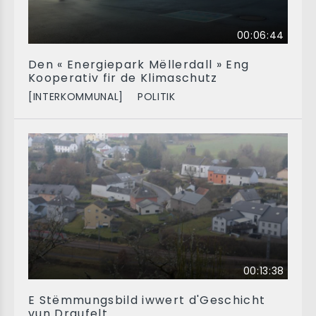
00:06:44
Den « Energiepark Mëllerdall » Eng
Kooperativ fir de Klimaschutz
[INTERKOMMUNAL]
POLITIK
00:13:38
E Stëmmungsbild iwwert d'Geschicht
vun Draufelt