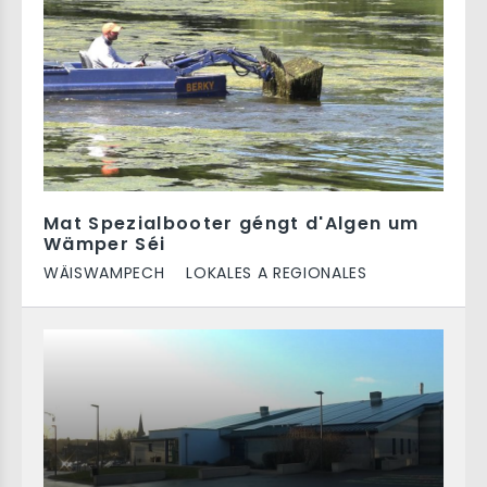
Mat Spezialbooter géngt d'Algen um
Wämper Séi
WÄISWAMPECH
LOKALES A REGIONALES