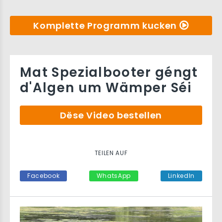
Komplette Programm kucken
Mat Spezialbooter géngt
d'Algen um Wämper Séi
Dëse Video bestellen
TEILEN AUF
Facebook
WhatsApp
LinkedIn