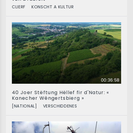
CLIERF
KONSCHT A KULTUR
00:36:58
40 Joer Stëftung Hëllef fir d'Natur: «
Kanecher Wéngertsbierg »
[NATIONAL]
VERSCHIDDENES