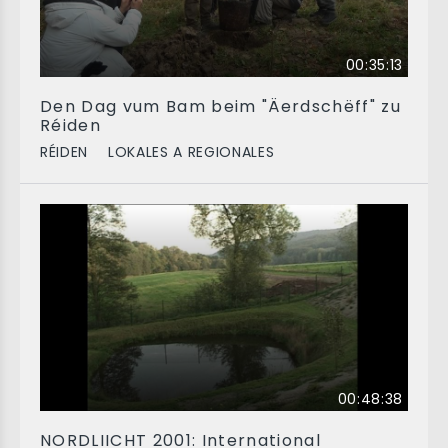
00:35:13
Den Dag vum Bam beim "Äerdschëff" zu
Réiden
RÉIDEN
LOKALES A REGIONALES
00:48:38
NORDLIICHT 2001: International