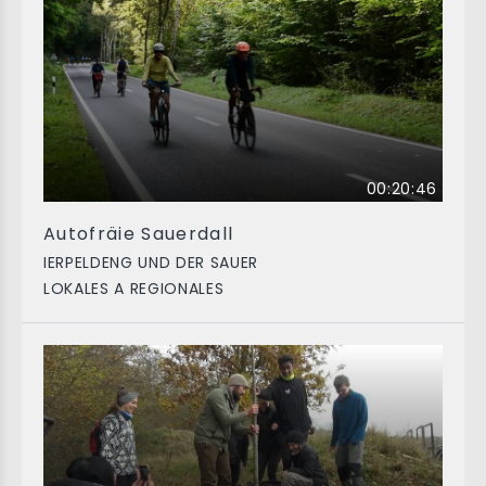
00:20:46
Autofräie Sauerdall
IERPELDENG UND DER SAUER
LOKALES A REGIONALES