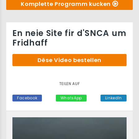
Komplette Programm kucken
En neie Site fir d'SNCA um
Fridhaff
Dëse Video bestellen
TEILEN AUF
Facebook
WhatsApp
LinkedIn