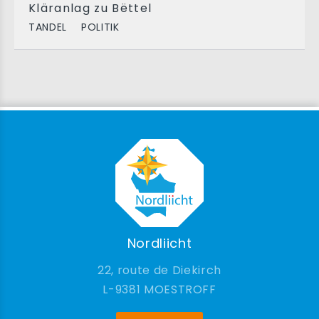
Kläranlag zu Bëttel
TANDEL
POLITIK
Nordliicht
22, route de Diekirch
9381 MOESTROFF