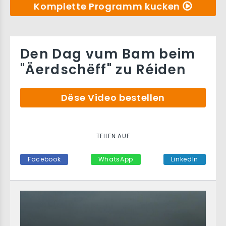
Komplette Programm kucken
Den Dag vum Bam beim
"Äerdschëff" zu Réiden
Dëse Video bestellen
TEILEN AUF
Facebook
WhatsApp
LinkedIn