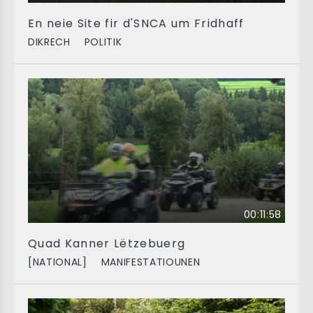
En neie Site fir d'SNCA um Fridhaff
DIKRECH
POLITIK
00:11:58
Quad Kanner Lëtzebuerg
[NATIONAL]
MANIFESTATIOUNEN