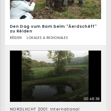
Den Dag vum Bam beim "Äerdschëff"
zu Réiden
RÉIDEN
LOKALES A REGIONALES
00:48:38
NORDLIICHT 2001: International