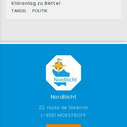
Kläranlag zu Bëttel
TANDEL
POLITIK
Nordliicht
22, route de Diekirch
9381 MOESTROFF