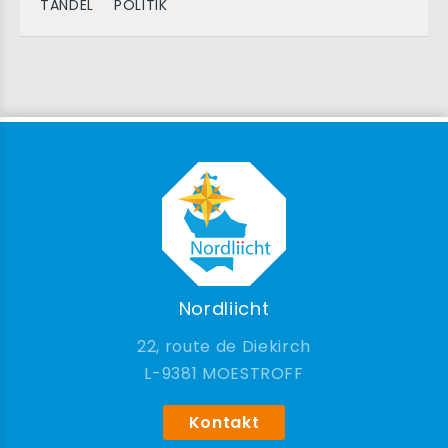
TANDEL
POLITIK
Nordliicht
22, route de Diekirch
9381 MOESTROFF
Kontakt