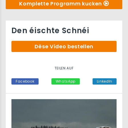
Komplette Programm kucken
Den éischte Schnéi
Dëse Video bestellen
TEILEN AUF
Facebook
WhatsApp
LinkedIn