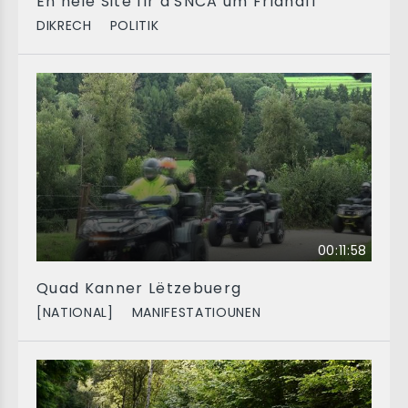
En neie Site fir d'SNCA um Fridhaff
DIKRECH
POLITIK
00:11:58
Quad Kanner Lëtzebuerg
[NATIONAL]
MANIFESTATIOUNEN