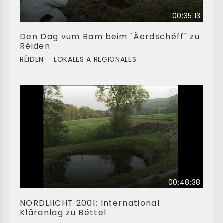
00:35:13
Den Dag vum Bam beim "Äerdschëff" zu
Réiden
RÉIDEN
LOKALES A REGIONALES
00:48:38
NORDLIICHT 2001: International
Kläranlag zu Bëttel