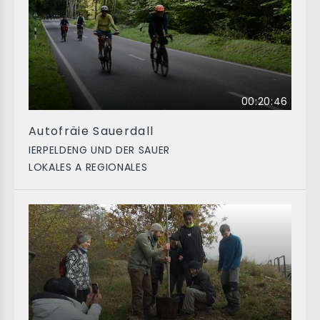
00:20:46
Autofräie Sauerdall
IERPELDENG UND DER SAUER
LOKALES A REGIONALES