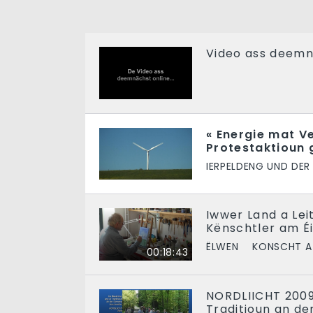
Video ass deemn
« Energie mat V
Protestaktioun 
IERPELDENG UND DER
Iwwer Land a Lei
Kënschtler am Éi
ËLWEN
KONSCHT A
00:18:43
NORDLIICHT 2009
Traditioun an d