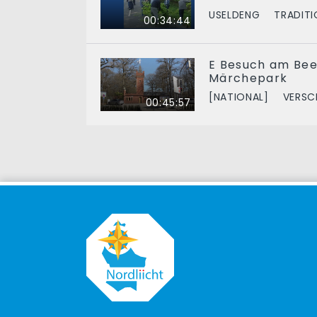
USELDENG
TRADIT
00:34:44
E Besuch am Be
Märchepark
[NATIONAL]
VERSC
00:45:57