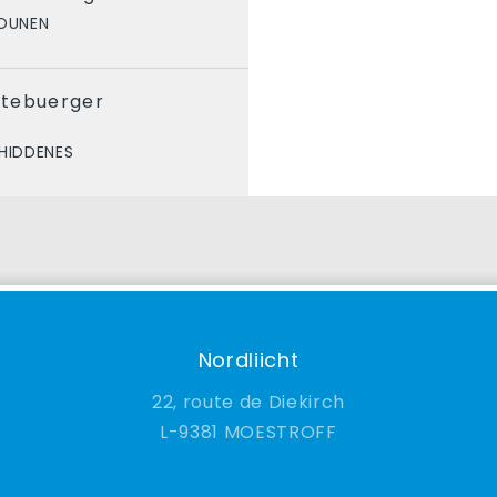
IOUNEN
etebuerger
HIDDENES
Nordliicht
22, route de Diekirch
9381 MOESTROFF