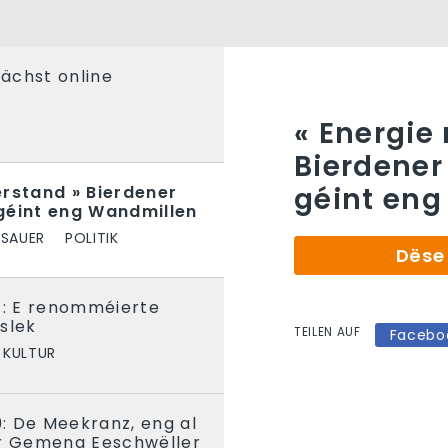
ächst online
« Energie
Bierdener
géint en
erstand » Bierdener
géint eng Wandmillen
 SAUER
POLITIK
Dëse 
t: E renomméierte
slek
TEILEN AUF
Facebo
 KULTUR
: De Meekranz, eng al
er Gemeng Eeschwëller