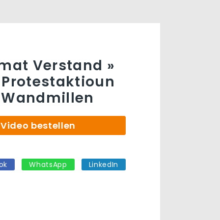
 mat Verstand »
 Protestaktioun
g Wandmillen
Video bestellen
ok
WhatsApp
LinkedIn