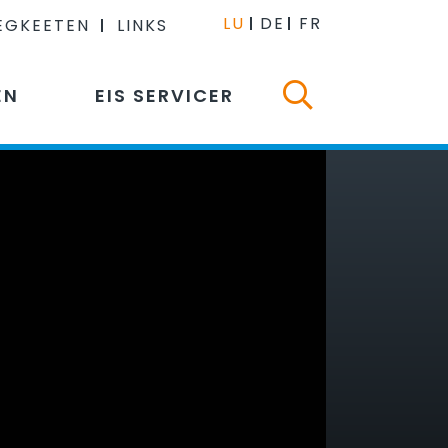
LU
DE
FR
EGKEETEN
LINKS
EN
EIS SERVICER