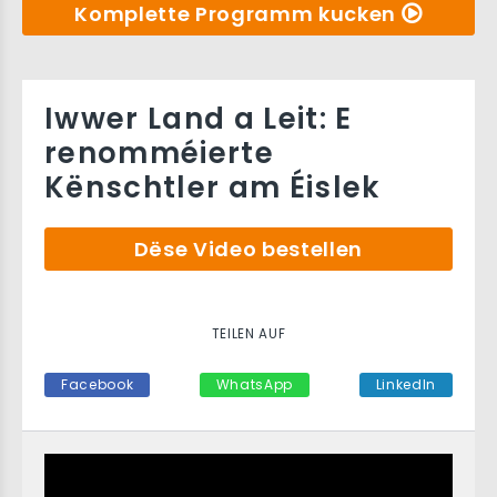
Komplette Programm kucken
Iwwer Land a Leit: E
renomméierte
Kënschtler am Éislek
Dëse Video bestellen
TEILEN AUF
Facebook
WhatsApp
LinkedIn