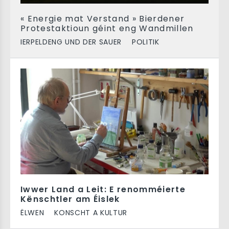
« Energie mat Verstand » Bierdener
Protestaktioun géint eng Wandmillen
IERPELDENG UND DER SAUER
POLITIK
Iwwer Land a Leit: E renomméierte
Kënschtler am Éislek
ËLWEN
KONSCHT A KULTUR