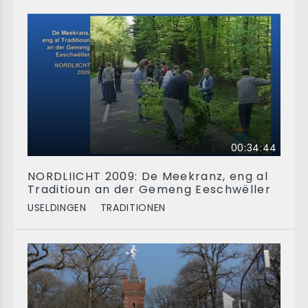
00:34:44
NORDLIICHT 2009: De Meekranz, eng al
Traditioun an der Gemeng Eeschwëller
USELDINGEN
TRADITIONEN