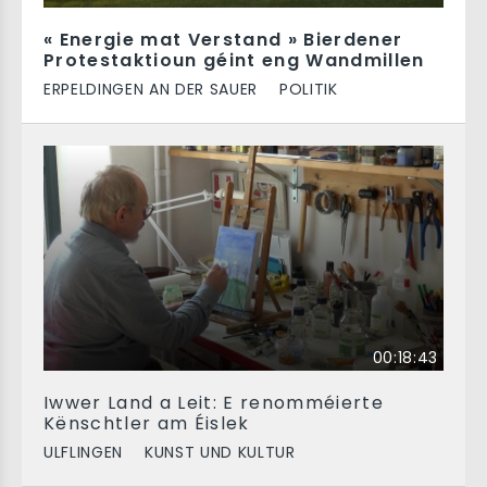
« Energie mat Verstand » Bierdener
Protestaktioun géint eng Wandmillen
ERPELDINGEN AN DER SAUER
POLITIK
00:18:43
Iwwer Land a Leit: E renomméierte
Kënschtler am Éislek
ULFLINGEN
KUNST UND KULTUR