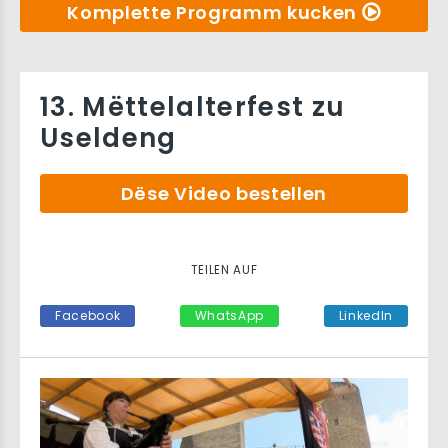
Komplette Programm kucken
13. Mëttelalterfest zu
Useldeng
Dëse Video bestellen
TEILEN AUF
Facebook
WhatsApp
LinkedIn