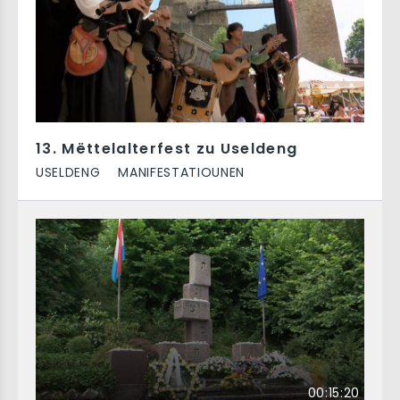
13. Mëttelalterfest zu Useldeng
USELDENG
MANIFESTATIOUNEN
00:15:20