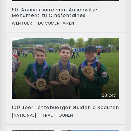
50. Anniversaire vum Auschwitz-
Monument zu Cinqfontaines
WËNTGER
DOCUMENTAIREN
00:24:11
100 Joer Lëtzebuerger Guiden a Scouten
[NATIONAL]
TRADITIOUNEN