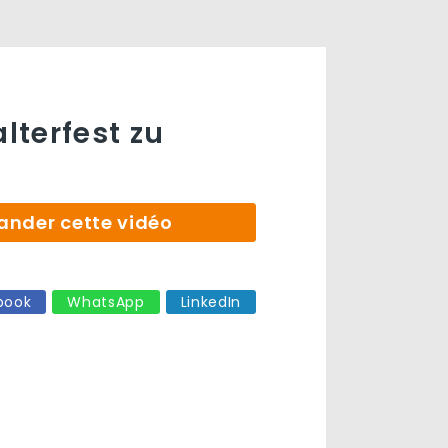
alterfest zu
der cette vidéo
book
WhatsApp
LinkedIn