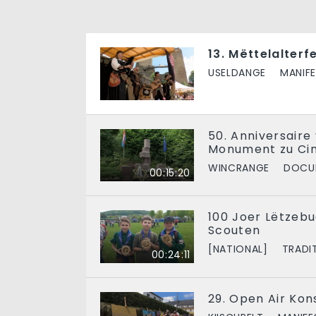
13. Mëttelalterf
USELDANGE
MANIF
50. Anniversaire
Monument zu Cin
WINCRANGE
DOCU
00:15:20
100 Joer Lëtzeb
Scouten
[NATIONAL]
TRADI
00:24:11
29. Open Air Kons