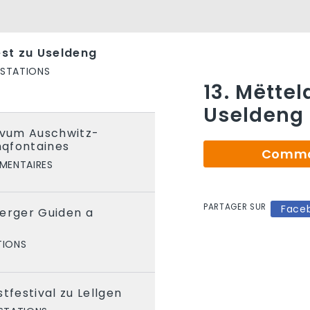
est zu Useldeng
ESTATIONS
13. Mëttel
Useldeng
 vum Auschwitz-
qfontaines
Comman
MENTAIRES
PARTAGER SUR
Face
uerger Guiden a
TIONS
tfestival zu Lellgen