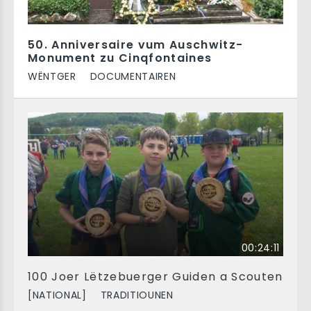
50. Anniversaire vum Auschwitz-
Monument zu Cinqfontaines
WËNTGER
DOCUMENTAIREN
00:24:11
100 Joer Lëtzebuerger Guiden a Scouten
[NATIONAL]
TRADITIOUNEN