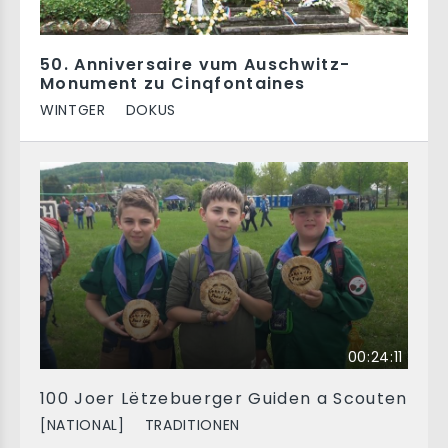
50. Anniversaire vum Auschwitz-
Monument zu Cinqfontaines
WINTGER
DOKUS
00:24:11
100 Joer Lëtzebuerger Guiden a Scouten
[NATIONAL]
TRADITIONEN