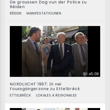
De groussen Dag vun der Police zu
Réiden
RÉIDEN
MANIFESTATIOUNEN
00:45:08
NORDLIICHT 1997: Di nei
Foussgängerzone zu Ettelbréck
ETTELBRÉCK
LOKALES A REGIONALES