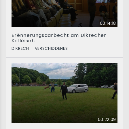
00:14:18
Erënnerungsaarbecht am Dikrecher
Kolléisch
DIKRECH
VERSCHIDDENES
00:22:09