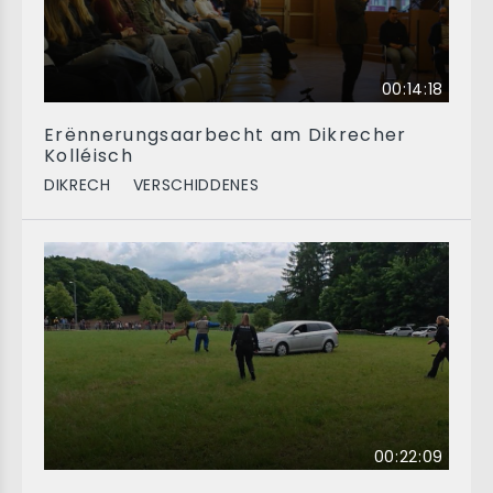
00:14:18
Erënnerungsaarbecht am Dikrecher
Kolléisch
DIKRECH
VERSCHIDDENES
00:22:09