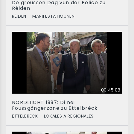
De groussen Dag vun der Police zu
Réiden
RÉIDEN
MANIFESTATIOUNEN
00:45:08
NORDLIICHT 1997: Di nei
Foussgängerzone zu Ettelbréck
ETTELBRÉCK
LOKALES A REGIONALES