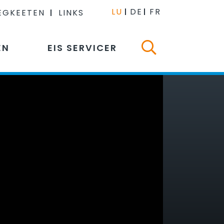
LU
DE
FR
EGKEETEN
LINKS
EN
EIS SERVICER