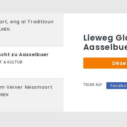
rt, eng al Traditioun
UNEN
Lieweg Gl
Aasselbu
cht zu Aasselbuer
 A KULTUR
Dëse 
TEILEN AUF
Facebo
vum Veiner Nëssmoort
UNEN