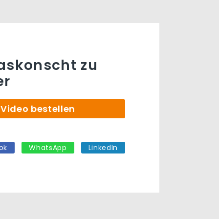
askonscht zu
er
Video bestellen
ok
WhatsApp
LinkedIn