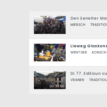
Den Eenelter Maa
MIERSCH
TRADITIO
Lieweg Glaskons
WËNTGER
KONSCHT
Di 77. Editioun 
VEIANEN
TRADITIO
00:36:50