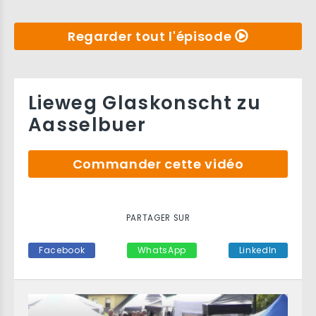
Regarder tout l'épisode
Lieweg Glaskonscht zu
Aasselbuer
Commander cette vidéo
PARTAGER SUR
Facebook
WhatsApp
LinkedIn