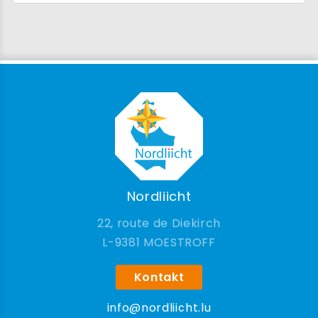
Nordliicht
22, route de Diekirch
9381 MOESTROFF
Kontakt
info@nordliicht.lu