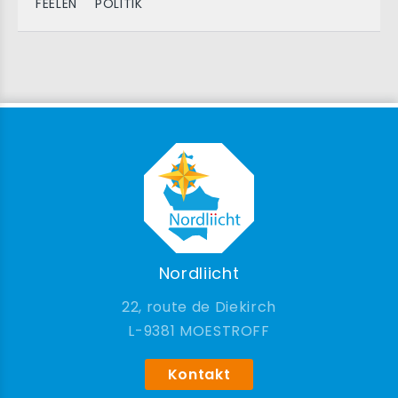
FEELEN
POLITIK
Nordliicht
22, route de Diekirch
9381 MOESTROFF
Kontakt