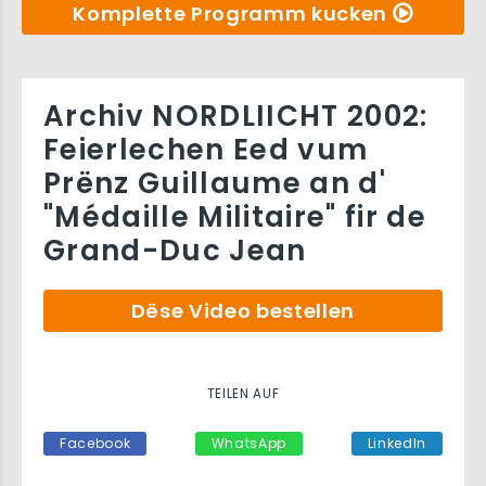
Komplette Programm kucken
Archiv NORDLIICHT 2002:
Feierlechen Eed vum
Prënz Guillaume an d'
"Médaille Militaire" fir de
Grand-Duc Jean
Dëse Video bestellen
TEILEN AUF
Facebook
WhatsApp
LinkedIn