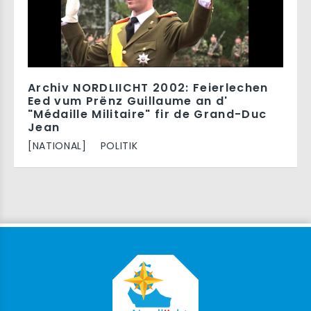
Archiv NORDLIICHT 2002: Feierlechen
Eed vum Prënz Guillaume an d'
"Médaille Militaire" fir de Grand-Duc
Jean
[NATIONAL]
POLITIK