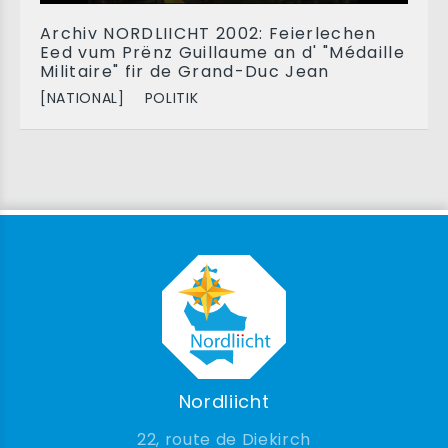
Archiv NORDLIICHT 2002: Feierlechen
Eed vum Prënz Guillaume an d' "Médaille
Militaire" fir de Grand-Duc Jean
[NATIONAL]
POLITIK
Nordliicht
22, route de Diekirch