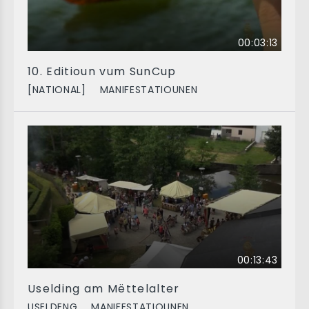
00:03:13
10. Editioun vum SunCup
[NATIONAL]
MANIFESTATIOUNEN
00:13:43
Uselding am Mëttelalter
USELDENG
MANIFESTATIOUNEN