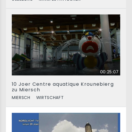
00:25:07
10 Joer Centre aquatique Krounebierg
zu Miersch
MIERSCH
WIRTSCHAFT