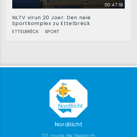
00:47:19
NLTV virun 20 Joer: Den neie
Sportkomplex zu Ettelbréck
ETTELBRÉCK
SPORT
Nordliicht
22, route de Diekirch