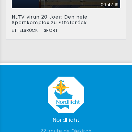
00:47:19
NLTV virun 20 Joer: Den neie
Sportkomplex zu Ettelbréck
ETTELBRÜCK
SPORT
Nordliicht
22, route de Diekirch